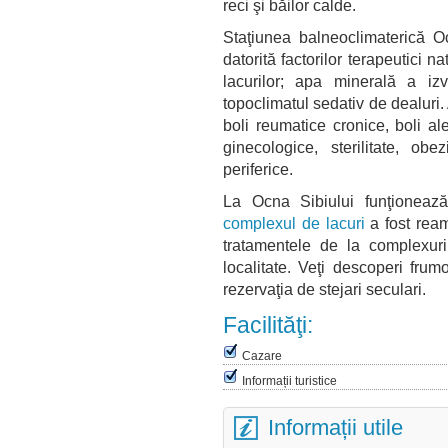
reci şi băilor calde.
Staţiunea balneoclimaterică Oc
datorită factorilor terapeutici 
lacurilor; apa minerală a iz
topoclimatul sedativ de dealuri. 
boli reumatice cronice, boli ale
ginecologice, sterilitate, obez
periferice.
La Ocna Sibiului funţioneaz
complexul de lacuri
a fost ream
tratamentele de la complexuri
localitate. Veţi descoperi fru
rezervaţia de stejari seculari.
Facilităţi:
Cazare
Informații turistice
Informații utile