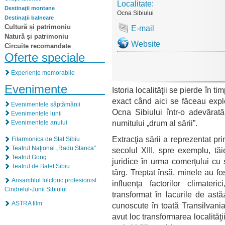
Localitate:
Destinaţii montane
Ocna Sibiului
Destinaţii balneare
Cultură și patrimoniu
E-mail
Natură și patrimoniu
Website
Circuite recomandate
Oferte speciale
Experiențe memorabile
Evenimente
Istoria localităţii se pierde în ti
exact când aici se făceau explo
Evenimentele săptămânii
Ocna Sibiului într-o adevărat
Evenimentele lunii
numitului „drum al sării”.
Evenimentele anului
Extracţia sării a reprezentat pri
Filarmonica de Stat Sibiu
Teatrul Naţional „Radu Stanca”
secolul XIII, spre exemplu, tăie
Teatrul Gong
juridice în urma comerţului cu s
Teatrul de Balet Sibiu
târg. Treptat însă, minele au f
Ansamblul folcloric profesionist
influenţa factorilor climateri
Cindrelul-Junii Sibiului
transformat în lacurile de astă
ASTRA film
cunoscute în toată Transilvania
avut loc transformarea localităţ