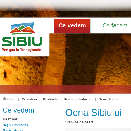
Ce vedem
Ce facem
Home
|
Ce vedem
|
Destinații
|
Destinaţii balneare
|
Ocna Sibiului
Ce vedem
Ocna Sibiului
Destinații
Staţiune balneară
Regiuni turistice
Oraşe istorice