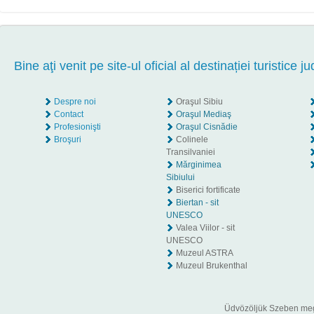
Bine aţi venit pe site-ul oficial al destinației turistice ju
Despre noi
Oraşul Sibiu
Contact
Oraşul Mediaş
Profesionişti
Oraşul Cisnădie
Broşuri
Colinele
Transilvaniei
Mărginimea
Sibiului
Biserici fortificate
Biertan - sit
UNESCO
Valea Viilor - sit
UNESCO
Muzeul ASTRA
Muzeul Brukenthal
Üdvözöljük Szeben megye