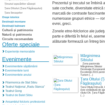
Prezentul şi trecutul se îmbină a
Ţinutul aşezărilor săseşti
sate cochete, diversitate etnică 
Ţara Oltului (Ţara Făgăraşului)
marcată de contraste fascinante
Ţara Secaşelor
Oraşe istorice
numeroase grupuri etnice — româ
Destinaţii montane
evrei, greci.
Destinaţii balneare
Cultură și patrimoniu
Zonele etno-folclorice ale judeţu
Natură și patrimoniu
parte e diferită în felul ei, ase
Circuite recomandate
alăturate formează un întreg bin
Oferte speciale
Experiențe memorabile
Mărginimea
Evenimente
Sibiului
Zona pastorala
Evenimentele săptămânii
Mărginimea Sibiului
Destinaţie Europeană
Evenimentele lunii
Excelenţă 2015 pentr
Evenimentele anului
Turism (...)
Ţara Oltului (Ţ
Filarmonica de Stat Sibiu
Făgăraşului)
Teatrul Naţional „Radu Stanca”
Ţara Oltului întrucât, 
este străbătută de ap
Teatrul Gong
râului Olt. Ţara Făgăr
Teatrul de Balet Sibiu
(...)
Ansamblul folcloric profesionist