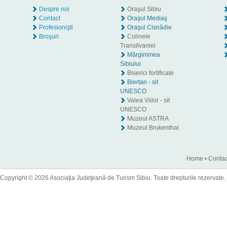
Despre noi
Oraşul Sibiu
Contact
Oraşul Mediaş
Profesionişti
Oraşul Cisnădie
Broşuri
Colinele
Transilvaniei
Mărginimea
Sibiului
Biserici fortificate
Biertan - sit
UNESCO
Valea Viilor - sit
UNESCO
Muzeul ASTRA
Muzeul Brukenthal
Home
•
Contac
Copyright © 2026 Asociaţia Judeţeană de Turism Sibiu. Toate drepturile rezervate.