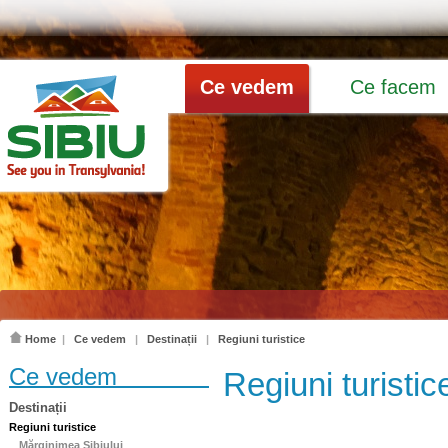
Ce vedem
Ce facem
Home
|
Ce vedem
|
Destinații
|
Regiuni turistice
Ce vedem
Regiuni turistic
Destinații
Regiuni turistice
Mărginimea Sibiului