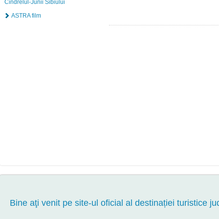
Cindrelul-Junii Sibiului
ASTRA film
Bine aţi venit pe site-ul oficial al destinației turistice ju