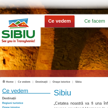
Ce vedem
Ce facem
Home
|
Ce vedem
|
Destinații
|
Oraşe istorice
|
Sibiu
Ce vedem
Sibiu
Destinații
„Cetatea noastră va fi una înflo
Regiuni turistice
Oraşe istorice