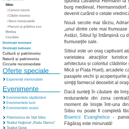
spunea cavalerul Hermann la sfâ
Sibiu
burg medieval, Hermannsdorf. 
Centrul istoric
devenit curând o cetate vrednică
Clădiri istorice
Situri remarcabile
Nouă secole mai târziu, Adrian
Parcuri şi grădina zoo
„unul dintre cele mai frumoase 
Mediaş
Astăzi, Sibiul îşi întâmpină cu d
Cisnădie
frumuseţile sale.
Destinaţii montane
Destinaţii balneare
Sibiul este un oraş captivant atât
Cultură și patrimoniu
varietatea atracţiilor turisti
Natură și patrimoniu
arhitectura și coloritul clădirilo
Circuite recomandate
Oferte speciale
Mică și Piața Huet), arcadele cas
pasajele vechi şi acoperişurile p
Experiențe memorabile
simţiţi farmecul deosebit al oraş
Evenimente
Dacă sunteţi în căutare de liniş
resturantele din zona centrală
Evenimentele săptămânii
Evenimentele lunii
moment de linişte într-una di
Evenimentele anului
Sibiu nu poate fi completă făr
Bisericii Evanghelice
- panor
Filarmonica de Stat Sibiu
Făgăraş este minunată!
Teatrul Naţional „Radu Stanca”
Teatrul Gong