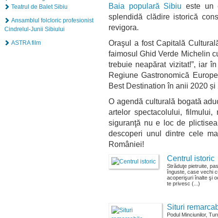
Baia populară Sibiu
este un c
Teatrul de Balet Sibiu
splendidă clădire istorică cons
Ansamblul folcloric profesionist
revigora.
Cindrelul-Junii Sibiului
Oraşul a fost Capitală Cultural
ASTRA film
faimosul Ghid Verde Michelin cu
trebuie neapărat vizitat!”, iar 
Regiune Gastronomică European
Best Destination în anii 2020 ș
O agendă culturală bogată aduc
artelor spectacolului, filmului,
siguranţă nu e loc de plictise
descoperi unul dintre cele mai
României!
Centrul istoric
Străduţe pietruite, pa
înguste, case vechi c
acoperişuri înalte şi o
te privesc (...)
Situri remarcab
Podul Minciunilor, Tur