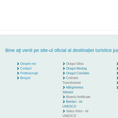
Bine aţi venit pe site-ul oficial al destinației turistice ju
Despre noi
Oraşul Sibiu
Contact
Oraşul Mediaş
Profesionişti
Oraşul Cisnădie
Broşuri
Colinele
Transilvaniei
Mărginimea
Sibiului
Biserici fortificate
Biertan - sit
UNESCO
Valea Viilor - sit
UNESCO