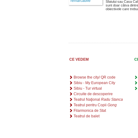
Sfatului sau Casa Cal
sunt doar câtva dintr
obiectivele care trebui
CE VEDEM
C
Browse the city/ QR code
Sibiu - My European City
Sibiu - Tur virtual
Circuite de descoperire
Teatrul Naţional
Radu Stanca
Teatrul pentru Copii
Gong
Filarmonica de Stat
Teatrul de balet