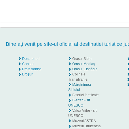
Bine aţi venit pe site-ul oficial al destinației turistice ju
Despre noi
Oraşul Sibiu
Contact
Oraşul Mediaş
Profesionişti
Oraşul Cisnădie
Broşuri
Colinele
Transilvaniei
Mărginimea
Sibiului
Biserici fortificate
Biertan - sit
UNESCO
Valea Viilor - sit
UNESCO
Muzeul ASTRA
Muzeul Brukenthal