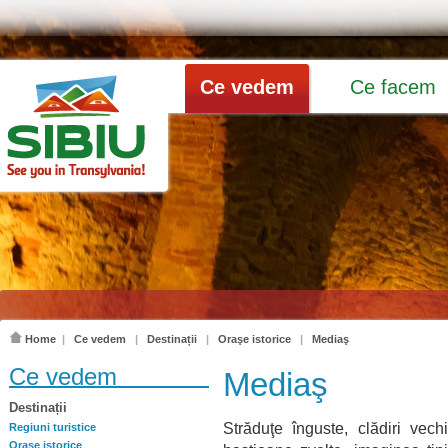
Ce vedem
Ce facem
Home
|
Ce vedem
|
Destinații
|
Oraşe istorice
|
Mediaş
Ce vedem
Mediaş
Destinații
Străduţe înguste, clădiri vechi,
Regiuni turistice
Oraşe istorice