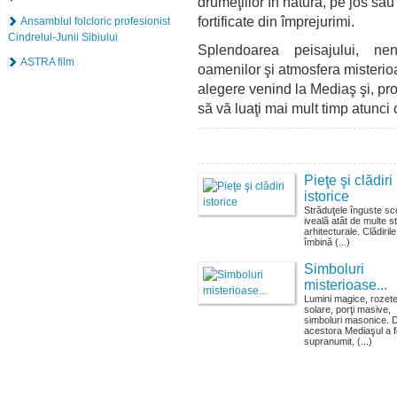
drumeţiilor în natură, pe jos sau
fortificate din împrejurimi.
Ansamblul folcloric profesionist
Cindrelul-Junii Sibiului
Splendoarea peisajului, nenum
ASTRA film
oamenilor şi atmosfera misterio
alegere venind la Mediaş şi, pro
să vă luaţi mai mult timp atunci 
Pieţe şi clădiri
istorice
Străduţele înguste sco
iveală atât de multe sti
arhitecturale. Clădirile
îmbină (...)
Simboluri
misterioase...
Lumini magice, rozet
solare, porţi masive,
simboluri masonice. D
acestora Mediaşul a f
supranumit, (...)