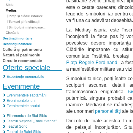
bastioane zvelte...imaginea ti
Sibiu
este o cetate oarecare; dincolo
Mediaş
legende, simboluri, iar pentru 
Pieţe şi clădiri istorice
va fi una cu adevărat deosebită.
Turnuri şi fortificaţii
Simboluri misterioase...
La Mediaş istoria este înscr
Cisnădie
înconjoară la fiece pas îţi vo
Destinaţii montane
povestesc despre importanţa s
Destinaţii balneare
Clădirile impozante cu stilu
Cultură și patrimoniu
Natură și patrimoniu
comunitate înstărită, breslaşi
Circuite recomandate
Piaţa Regele Ferdinand I
a fost
Oferte speciale
a manifestărilor militare sau vizit
Experiențe memorabile
Simboluri tainice, porţi înalte c
Evenimente
sculpturi ascunse, detalii 
francmasonică enigmatică.
Bi
Evenimentele săptămânii
puternică, singura probabil car
Evenimentele lunii
inamice. Mediaşul se mândreş
Evenimentele anului
ale unor mari
personalităţi
ale is
Filarmonica de Stat Sibiu
Dincolo de toate acestea, frum
Teatrul Naţional „Radu Stanca”
Teatrul Gong
de peisajul înconjurător. Situ
Teatrul de Balet Sibiu