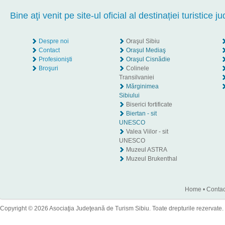
Bine aţi venit pe site-ul oficial al destinației turistice ju
Despre noi
Oraşul Sibiu
Contact
Oraşul Mediaş
Profesionişti
Oraşul Cisnădie
Broşuri
Colinele
Transilvaniei
Mărginimea
Sibiului
Biserici fortificate
Biertan - sit
UNESCO
Valea Viilor - sit
UNESCO
Muzeul ASTRA
Muzeul Brukenthal
Home
•
Contac
Copyright © 2026 Asociaţia Judeţeană de Turism Sibiu. Toate drepturile rezervate.