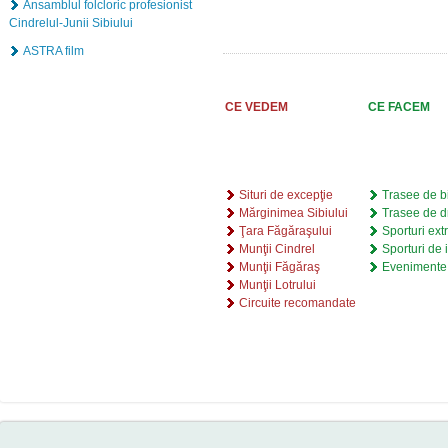
Ansamblul folcloric profesionist
Cindrelul-Junii Sibiului
ASTRA film
CE VEDEM
CE FACEM
Situri de excepţie
Trasee de bi
Mărginimea Sibiului
Trasee de d
Ţara Făgăraşului
Sporturi ex
Munţii Cindrel
Sporturi de 
Munţii Făgăraş
Evenimente 
Munţii Lotrului
Circuite recomandate