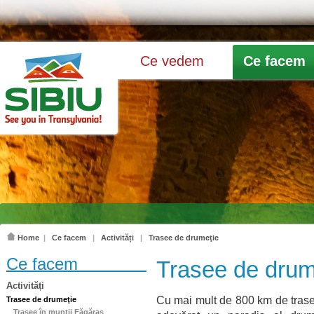
Ce vedem
Ce facem
Home
|
Ce facem
|
Activități
|
Trasee de drumeţie
Ce facem
Trasee de drum
Activități
Cu mai mult de 800 km de trase
Trasee de drumeţie
Trasee în munţii Făgăraş