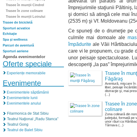
adevărat un paradis al drume
Trasee în munţii Cindrel
împrejurimile staţiunii Păltiniş,
Trasee în zone colinare
şi dornici să atingă cele mai în
Trasee în munții Lotrului
(2535 m) şi Vf. Moldoveanu (25
Trasee de bicicletă
Sporturi acvatice
Ce spuneţi de o drumeţie pe 
Echitaţie
culmile mai domoale ale
masi
Spa şi wellness
împădurite
ale Văii Hârtibaciul
Parcuri de aventură
care vi le propunem, cu grade di
Sporturi aeriene
Agenda evenimentelor
unor peisaje spectaculoase. Lua
Oferte speciale
descoperiţi „la pas” împrejurimil
Trasee în munţ
Experiențe memorabile
Făgăraş
Evenimente
Aventură, mişcare în 
liber, peisaje încântăt
distracţie şi, mai pre
Evenimentele săptămânii
(...)
Evenimentele lunii
Evenimentele anului
Trasee în zone
colinare
Filarmonica de Stat Sibiu
Zona colinară din nor
judeţului, formată pe 
Teatrul Naţional „Radu Stanca”
unor râuri ca Hârtiba
Teatrul Gong
Târnava (...)
Teatrul de Balet Sibiu