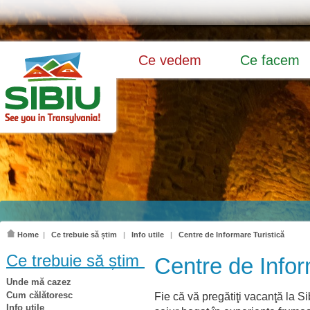
Ce vedem
Ce facem
Home
|
Ce trebuie să știm
|
Info utile
|
Centre de Informare Turistică
Ce trebuie să știm
Centre de Infor
Unde mă cazez
Cum călătoresc
Fie că vă pregătiţi vacanţă la Sib
Info utile