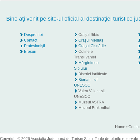
Bine aţi venit pe site-ul oficial al destinației turistice ju
Despre noi
Oraşul Sibiu
Contact
Oraşul Mediaş
Profesionişti
Oraşul Cisnădie
Broşuri
Colinele
Transilvaniei
Mărginimea
Sibiului
Biserici fortificate
Biertan - sit
UNESCO
Valea Viilor - sit
UNESCO
Muzeul ASTRA
Muzeul Brukenthal
Home
•
Contac
Copyright © 2026 Asociaţia Judeţeană de Turism Sibiu. Toate drepturile rezervate.