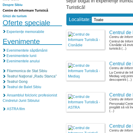
sejur bogat în experienţe frumo
Despre Sibiu
Turistică!
Centre de Informare Turistică
Ghizi de turism
Localitate:
Oferte speciale
Experiențe memorabile
Centrul de 
Centru de Inform
Evenimente
Centrul de Infor
Cisnădie vă invi
turistică (...)
Evenimentele săptămânii
Evenimentele lunii
Evenimentele anului
Centrul de 
Centru de Inform
Filarmonica de Stat Sibiu
La Centrul de In
Teatrul Naţional „Radu Stanca”
Mediaş veţi prim
descoperirii (...)
Teatrul Gong
Teatrul de Balet Sibiu
Centrul de 
Ansamblul folcloric profesionist
Centru de Inform
Cindrelul-Junii Sibiului
Personalul Centr
pregătit să vă în
ASTRA film
(...)
Centrul de 
Centru de Inform