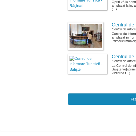
Opriţi-vă la cent
amplasat la intr
(...)
Centrul de I
Centru de Inform
Centrul de inform
amplasat în frum
Primăriei municipi
Centrul de 
Centru de Inform
La Centrul de In
Sălişte veţi primi
vizitarea (...)
Rez