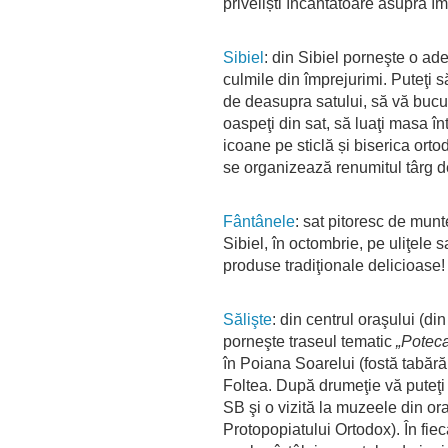
priveliști încântătoare asupra îm
Sibiel
: din Sibiel porneşte o ad
culmile din împrejurimi. Puteţi s
de deasupra satului, să vă bucur
oaspeţi din sat, să luaţi masa în
icoane pe sticlă și biserica ortod
se organizează renumitul târg d
Fântânele
: sat pitoresc de munte
Sibiel, în octombrie, pe uliţele 
produse tradiţionale delicioase!
Sălişte
: din centrul oraşului (di
porneşte traseul tematic
„Poteca
în Poiana Soarelui (fostă tabără
Foltea. După drumeţie vă puteţi
SB şi o vizită la muzeele din ora
Protopopiatului Ortodox). În fie