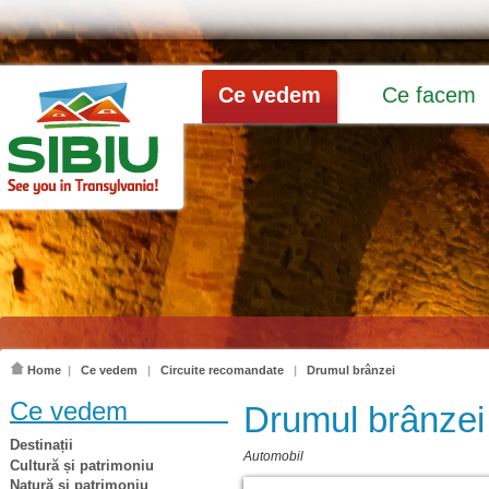
Ce vedem
Ce facem
Home
|
Ce vedem
|
Circuite recomandate
|
Drumul brânzei
Ce vedem
Drumul brânzei
Destinații
Automobil
Cultură și patrimoniu
Natură și patrimoniu