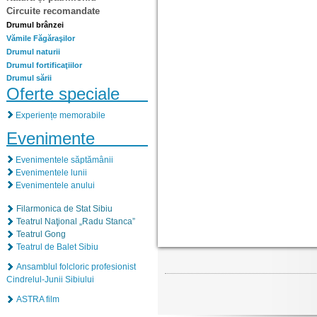
Circuite recomandate
Drumul brânzei
Vămile Făgăraşilor
Drumul naturii
Drumul fortificaţiilor
Drumul sării
Oferte speciale
Experiențe memorabile
Evenimente
Evenimentele săptămânii
Evenimentele lunii
Evenimentele anului
Filarmonica de Stat Sibiu
Teatrul Naţional „Radu Stanca”
Teatrul Gong
Teatrul de Balet Sibiu
Ansamblul folcloric profesionist
Cindrelul-Junii Sibiului
ASTRA film