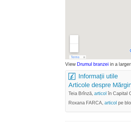
View
Drumul branzei
in a large
Informații utile
Articole despre Mărgi
Teia Brînză,
articol
în Capital C
Roxana FARCA,
articol
pe bl