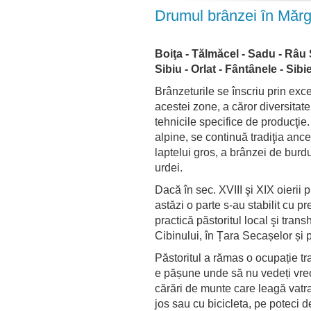
Drumul brânzei în Mărg
Boiţa - Tălmăcel - Sadu - Râu S
Sibiu - Orlat - Fântânele - Sibie
Brânzeturile se înscriu prin excel
acestei zone, a căror diversitate
tehnicile specifice de producţie
alpine, se continuă tradiţia anc
laptelui gros, a brânzei de burd
urdei.
Dacă în sec. XVIII şi XIX oieri
astăzi o parte s-au stabilit cu p
practică păstoritul local şi tran
Cibinului, în Țara Secașelor și 
Păstoritul a rămas o ocupație tr
e pășune unde să nu vedeți vreo
cărări de munte care leagă vatra
jos sau cu bicicleta, pe poteci 