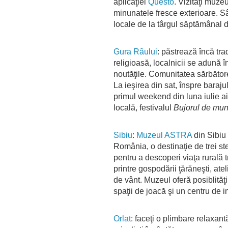
aplicaţiei
Questo
. Vizitaţi muze
minunatele fresce exterioare. 
locale de la târgul săptămânal di
Gura Râului
: păstrează încă tra
religioasă, localnicii se adună î
noutăţile. Comunitatea sărbătore
La ieşirea din sat, înspre baraju
primul weekend din luna iulie aic
locală, festivalul
Bujorul de mun
Sibiu
:
Muzeul ASTRA
din Sibiu
România, o destinaţie de trei st
pentru a descoperi viaţa rurală t
printre gospodării ţărăneşti, atel
de vânt. Muzeul oferă posiblităţ
spaţii de joacă şi un centru de i
Orlat
: faceţi o plimbare relaxan