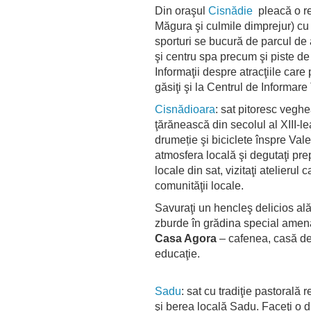
Din oraşul
Cisnădie
pleacă o re
Măgura şi culmile dimprejur) cu
sporturi se bucură de parcul de
şi centru spa precum şi piste de
Informaţii despre atracţiile care p
găsiţi şi la Centrul de Informare
Cisnădioara
: sat pitoresc vegh
ţărănească din secolul al XIII-l
drumeție şi biciclete înspre Val
atmosfera locală şi degutaţi pr
locale din sat, vizitaţi atelierul 
comunităţii locale.
Savuraţi un hencleş delicios alăt
zburde în grădina special amena
Casa Agora
– cafenea, casă de 
educaţie.
Sadu
: sat cu tradiţie pastorală
şi berea locală Sadu. Faceţi o d