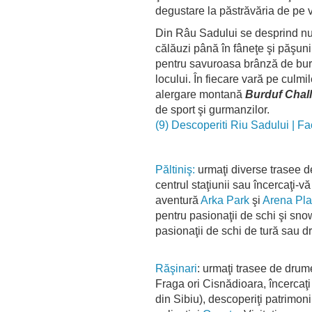
degustare la păstrăvăria de pe v
Din Râu Sadului se desprind nu
călăuzi până în fâneţe şi păşuni
pentru savuroasa brânză de burdu
locului. În fiecare vară pe culm
alergare montană
Burduf Chal
de sport şi gurmanzilor.
(9) Descoperiti Riu Sadului | F
Păltiniş:
urmaţi diverse trasee 
centrul staţiunii sau încercaţi-v
aventură
Arka Park
şi
Arena Pla
pentru pasionaţii de schi şi sno
pasionaţii de schi de tură sau 
Răşinari
: urmaţi trasee de drume
Fraga ori Cisnădioara, încercaţi
din Sibiu), descoperiţi patrimoni