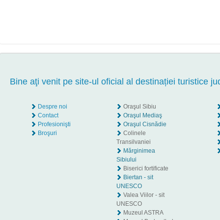
Bine aţi venit pe site-ul oficial al destinației turistice ju
Despre noi
Oraşul Sibiu
Contact
Oraşul Mediaş
Profesionişti
Oraşul Cisnădie
Broşuri
Colinele
Transilvaniei
Mărginimea
Sibiului
Biserici fortificate
Biertan - sit
UNESCO
Valea Viilor - sit
UNESCO
Muzeul ASTRA