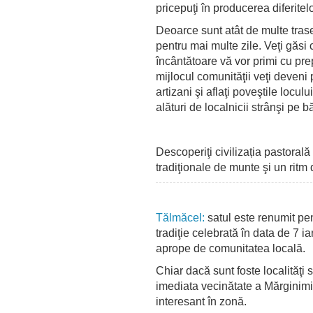
pricepuţi în producerea diferitelo
Deoarce sunt atât de multe tras
pentru mai multe zile. Veţi găsi
încântătoare vă vor primi cu pre
mijlocul comunităţii veţi deveni
artizani şi aflaţi poveştile loculu
alături de localnicii strânşi pe b
Descoperiţi civilizația pastorală
tradiţionale de munte şi un ritm
Tălmăcel:
satul este renumit pen
tradiţie celebrată în data de 7 i
aprope de comunitatea locală.
Chiar dacă sunt foste localităţi 
imediata vecinătate a Mărginimii S
interesant în zonă.