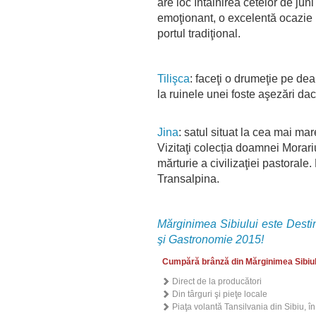
are loc întâlnirea cetelor de ju
emoţionant, o excelentă ocazie p
portul tradiţional.
Tilişca
: faceţi o drumeţie pe de
la ruinele unei foste aşezări dac
Jina
: satul situat la cea mai ma
Vizitaţi colecția doamnei Morari
mărturie a civilizaţiei pastorale
Transalpina.
Mărginimea Sibiului este Desti
şi Gastronomie 2015!
Cumpără brânză din Mărginimea Sibiul
Direct de la producători
Din târguri şi pieţe locale
Piaţa volantă Tansilvania din Sibiu
, î