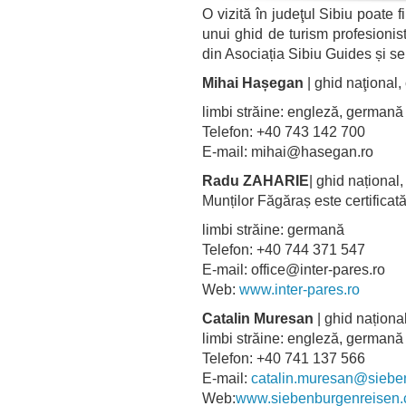
O vizită în judeţul Sibiu poate 
unui ghid de turism profesionist
din Asociația Sibiu Guides și se
Mihai Hașegan
| ghid naţional,
limbi străine: engleză, germa
Telefon: +40 743 142 700
E-mail: mihai@hasegan.ro
Radu ZAHARIE
| ghid național
Munților Făgăraș este certifica
limbi străine: germană
Telefon: +40 744 371 547
E-mail: office@inter-pares.ro
Web:
www.inter-pares.ro
Catalin Muresan
| ghid național
limbi străine: engleză, germană
Telefon: +40 741 137 566
E-mail:
catalin.muresan@siebe
Web:
www.siebenburgenreisen