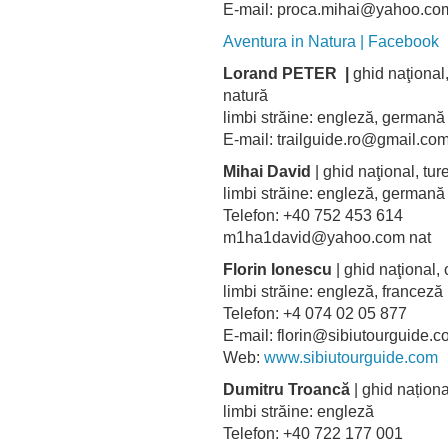
E-mail: proca.mihai@yahoo.
Aventura in Natura | Facebook
Lorand PETER |
ghid naţional,
natură
limbi străine: engleză, german
E-mail: trailguide.ro@gmail.co
Mihai David
| ghid naţional, tur
limbi străine: engleză, germa
Telefon: +40 752 453 614
m1ha1david@yahoo.com nat
Florin Ionescu
| ghid naţional, 
limbi străine: engleză, franceză
Telefon: +4 074 02 05 877
E-mail: florin@sibiutourguide.
Web:
www.sibiutourguide.com
Dumitru Troancă
| ghid național
limbi străine: engleză
Telefon: +40 722 177 001