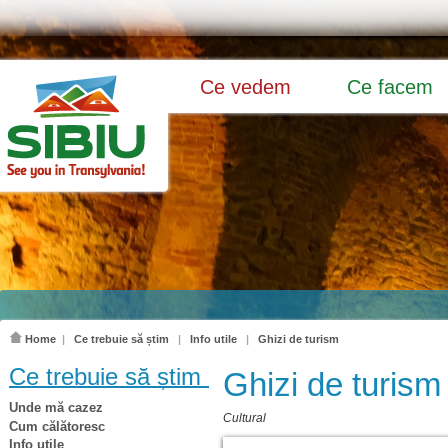
Ce vedem
Ce facem
Home
|
Ce trebuie să știm
|
Info utile
|
Ghizi de turism
Ce trebuie să știm
Ghizi de turism
Unde mă cazez
Cultural
Cum călătoresc
Info utile