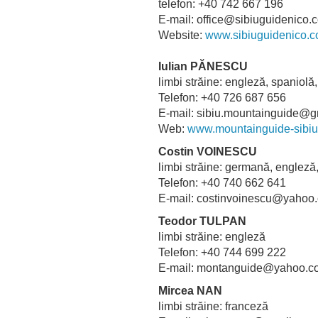
telefon: +40 742 667 196
E-mail: office@sibiuguidenico.
Website:
www.sibiuguidenico
Iulian PĂNESCU
limbi străine: engleză, spanio
Telefon: +40 726 687 656
E-mail: sibiu.mountainguide
Web:
www.mountainguide-sibiu
Costin VOINESCU
limbi străine: germană, englez
Telefon: +40 740 662 641
E-mail: costinvoinescu@yah
Teodor TULPAN
limbi străine: engleză
Telefon: +40 744 699 222
E-mail: montanguide@yahoo.c
Mircea NAN
limbi străine: franceză