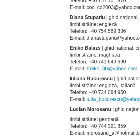
Telefon: +40 751 101 870
E-mail: coc_co2003@yahoo.c
Diana Stupariu
| ghid național, 
limbi străine: engleză
Telefon: +40 754 569 336
E-mail: dianastupariu@yahoo.
Eniko Balazs
| ghid național,
limbi străine: maghiară
Telefon: +40 741 649 690
E-mail:
Eniko_30@yahoo.com
Iuliana Bucurescu
| ghid naţio
limbi străine: engleză, italian
Telefon: +40 724 084 950
E-mail:
iulia_bucurescu@yaho
Lucian Morosanu
| ghid naţiona
limbi străine: germană
Telefon: +40 744 391 859
E-mail: morosanu_a@hotmai