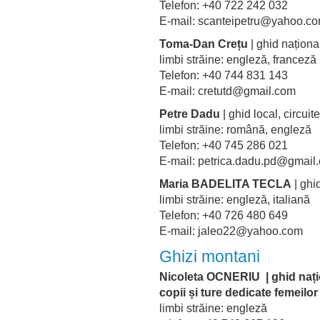
Telefon: +40 722 242 032
E-mail: scanteipetru@yahoo
Toma-Dan Crețu
| ghid naționa
limbi străine: engleză, france
Telefon: +40 744 831 143
E-mail: cretutd@gmail.com
Petre Dadu
| ghid local, circui
limbi străine: română, engleză
Telefon: +40 745 286 021
E-mail: petrica.dadu.pd@gmail
Maria BADELITA TECLA
| ghi
limbi străine: engleză, italian
Telefon: +40 726 480 649
E-mail: jaleo22@yahoo.com
Ghizi montani
Nicoleta OCNERIU | ghid națio
copii și ture dedicate femeilor
limbi străine: engleză