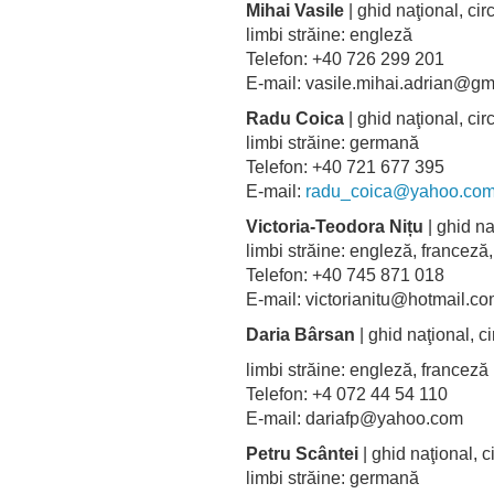
Mihai Vasile
| ghid naţional, cir
limbi străine: engleză
Telefon: +40 726 299 201
E-mail: vasile.mihai.adrian@
Radu Coica
| ghid naţional, ci
limbi străine: germană
Telefon: +40 721 677 395
E-mail:
radu_coica@yahoo.co
Victoria-Teodora Nițu
| ghid na
limbi străine: engleză, france
Telefon: +40 745 871 018
E-mail: victorianitu@hotmail
Daria Bârsan
| ghid naţional, ci
limbi străine: engleză, franceză
Telefon: +4 072 44 54 110
E-mail: dariafp@yahoo.com
Petru Scântei
| ghid naţional, 
limbi străine: germană