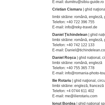
E-mail: dumitru@sibiu-guide.r
Cristian Cismaru
| ghid naţiona
limbi străine: română, englez
Telefon: +40 722 396 755
E-mail: info@reky-travel.de
Daniel Țichindelean
| ghid nați
limbi străine: română, engleză
Telefon: +40 742 122 133
E-mail: Daniel@tichindelean.c
Daniel Roșca
| ghid național, ci
limbi străine: română, engleză
Telefon: +40 755 365 778
E-mail: info@romania-photo-to
Ilie Rotariu
| ghid naţional, circ
limbi străine: engleză, franceză
Telefon: +4 0744 611 402
E-mail: me@ilierotariu.com
Ionuț Bordea
| ghid naţional sp