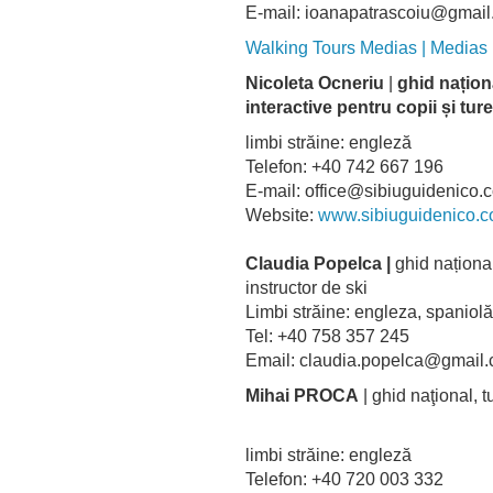
E-mail: ioanapatrascoiu@gmai
Walking Tours Medias | Medias
Nicoleta Ocneriu
|
ghid națion
interactive pentru copii și tur
limbi străine: engleză
Telefon: +40 742 667 196
E-mail: office@sibiuguidenico.
Website:
www.sibiuguidenico
Claudia Popelca |
ghid național
instructor de ski
Limbi străine: engleza, spaniolă
Tel: +40 758 357 245
Email: claudia.popelca@gmail
Mihai PROCA
| ghid naţional, t
limbi străine: engleză
Telefon: +40 720 003 332