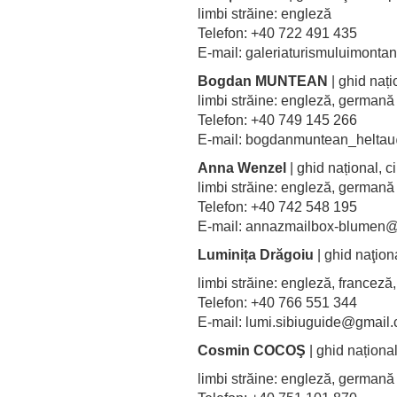
limbi străine: engleză
Telefon: +40 722 491 435
E-mail: galeriaturismuluimon
Bogdan MUNTEAN
| ghid nați
limbi străine: engleză, germa
Telefon: +40 749 145 266
E-mail: bogdanmuntean_helt
Anna Wenzel
| ghid național, 
limbi străine: engleză, germa
Telefon: +40 742 548 195
E-mail: annazmailbox-blume
Luminița Drăgoiu
| ghid naţion
limbi străine: engleză, france
Telefon: +40 766 551 344
E-mail: lumi.sibiuguide@gmail
Cosmin COCOŞ
| ghid naționa
limbi străine: engleză, germa