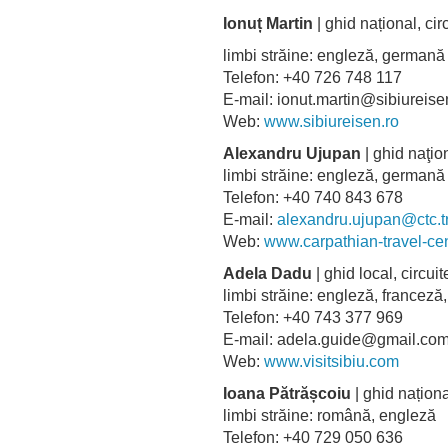
Ionuț Martin
| ghid național, c
limbi străine: engleză, germa
Telefon: +40 726 748 117
E-mail: ionut.martin@sibiureise
Web:
www.sibiureisen.ro
Alexandru Ujupan
| ghid naţion
limbi străine: engleză, germa
Telefon: +40 740 843 678
E-mail:
alexandru.ujupan@ctc.t
Web:
www.carpathian-travel-ce
Adela Dadu
| ghid local, circu
limbi străine: engleză, france
Telefon: +40 743 377 969
E-mail: adela.guide@gmail.
Web:
www.visitsibiu.com
Ioana Pătrășcoiu
| ghid naționa
limbi străine: română, engleză
Telefon: +40 729 050 636