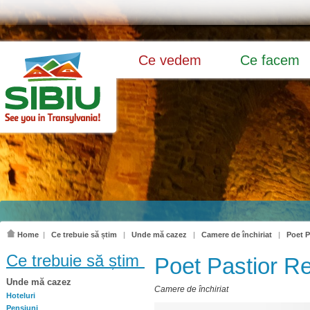
Ce vedem
Ce facem
Home
|
Ce trebuie să știm
|
Unde mă cazez
|
Camere de închiriat
|
Poet P
Ce trebuie să știm
Poet Pastior R
Unde mă cazez
Camere de închiriat
Hoteluri
Pensiuni