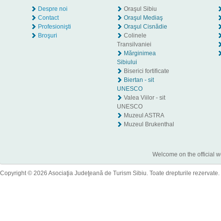
Despre noi
Oraşul Sibiu
Contact
Oraşul Mediaş
Profesionişti
Oraşul Cisnădie
Broşuri
Colinele
Transilvaniei
Mărginimea
Sibiului
Biserici fortificate
Biertan - sit
UNESCO
Valea Viilor - sit
UNESCO
Muzeul ASTRA
Muzeul Brukenthal
Welcome on the official w
Copyright © 2026 Asociaţia Judeţeană de Turism Sibiu. Toate drepturile rezervate.