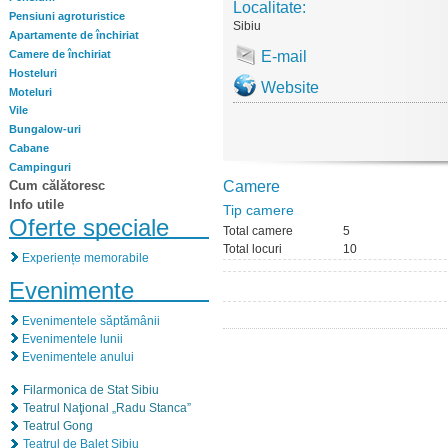
Localitate:
Pensiuni agroturistice
Sibiu
Apartamente de închiriat
Camere de închiriat
E-mail
Hosteluri
Website
Moteluri
Vile
Bungalow-uri
Cabane
Campinguri
Cum călătoresc
Camere
Info utile
Tip camere
Oferte speciale
Total camere
5
Total locuri
10
Experiențe memorabile
Evenimente
Evenimentele săptămânii
Evenimentele lunii
Evenimentele anului
Filarmonica de Stat Sibiu
Teatrul Naţional „Radu Stanca”
Teatrul Gong
Teatrul de Balet Sibiu