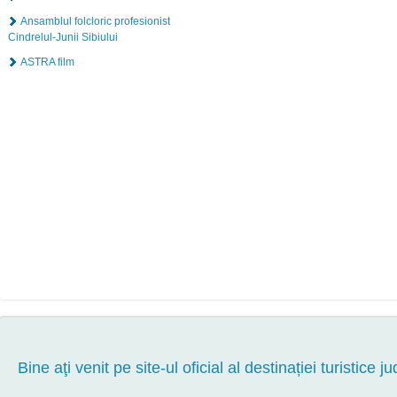
Ansamblul folcloric profesionist
Cindrelul-Junii Sibiului
ASTRA film
Bine aţi venit pe site-ul oficial al destinației turistice ju