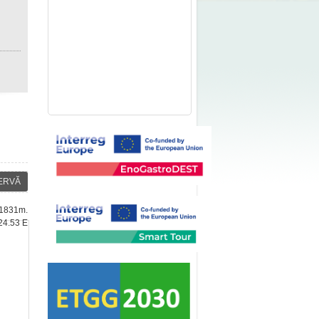
ERVĂ
: 1831m.
24.53 E