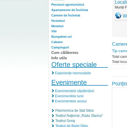
Locali
Pensiuni agroturistice
Munții 
Apartamente de închiriat
Camere de închiriat
W
Hosteluri
Moteluri
Vile
Bungalow-uri
Cabane
Camer
Campinguri
Tip cam
Cum călătoresc
Total cam
Info utile
Total locu
Oferte speciale
Experiențe memorabile
Evenimente
Poziţi
Evenimentele săptămânii
Evenimentele lunii
Evenimentele anului
Filarmonica de Stat Sibiu
Teatrul Naţional „Radu Stanca”
Teatrul Gong
Teatrul de Balet Sibiu