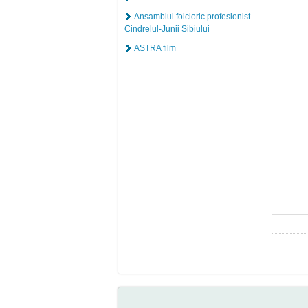
Ansamblul folcloric profesionist
Cindrelul-Junii Sibiului
ASTRA film