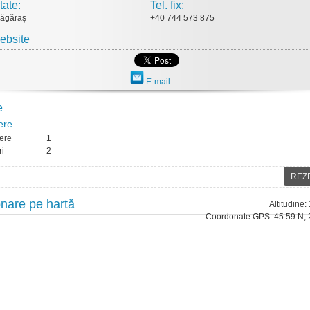
tate:
Tel. fix:
Făgăraș
+40 744 573 875
ebsite
E-mail
e
ere
ere
1
ri
2
REZ
onare pe hartă
Altitudine
Coordonate GPS: 45.59 N, 