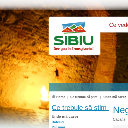
Ce ve
Home
|
Ce trebuie să știm
|
Unde mă cazez
Ce trebuie să știm
Neg
Unde mă cazez
Cabană
Hoteluri
Pensiuni