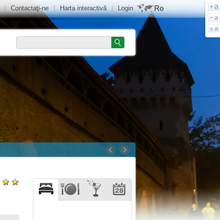
Ro
|
Contactaţi-ne
|
Harta interactivă
|
Login