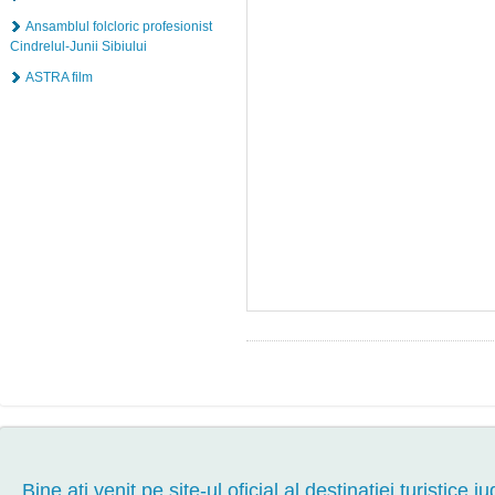
Ansamblul folcloric profesionist
Cindrelul-Junii Sibiului
ASTRA film
Bine aţi venit pe site-ul oficial al destinației turistice ju