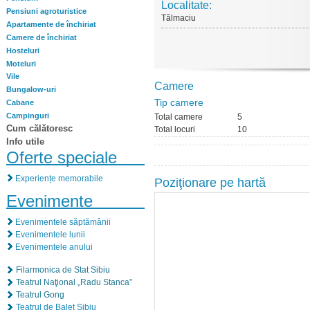
Localitate:
Pensiuni agroturistice
Tălmaciu
Apartamente de închiriat
Camere de închiriat
Hosteluri
Moteluri
Vile
Camere
Bungalow-uri
Tip camere
Cabane
Campinguri
Total camere
5
Cum călătoresc
Total locuri
10
Info utile
Oferte speciale
Experiențe memorabile
Poziţionare pe hartă
Evenimente
Evenimentele săptămânii
Evenimentele lunii
Evenimentele anului
Filarmonica de Stat Sibiu
Teatrul Naţional „Radu Stanca”
Teatrul Gong
Teatrul de Balet Sibiu