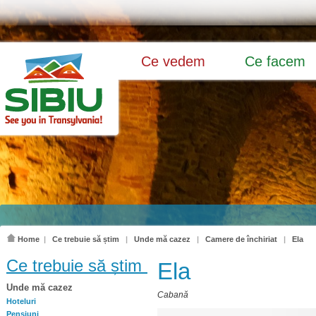
Ce vedem
Ce facem
Home
|
Ce trebuie să știm
|
Unde mă cazez
|
Camere de închiriat
|
Ela
Ce trebuie să știm
Ela
Unde mă cazez
Cabană
Hoteluri
Pensiuni