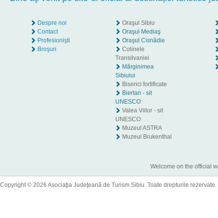
Despre noi
Oraşul Sibiu
Contact
Oraşul Mediaş
Profesionişti
Oraşul Cisnădie
Broşuri
Colinele
Transilvaniei
Mărginimea
Sibiului
Biserici fortificate
Biertan - sit
UNESCO
Valea Viilor - sit
UNESCO
Muzeul ASTRA
Muzeul Brukenthal
Welcome on the official w
Copyright © 2026 Asociaţia Judeţeană de Turism Sibiu. Toate drepturile rezervate.