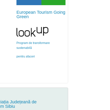
European Tourism Going
Green
Program de transformare
sustenabilă
pentru afaceri
iația Județeană de
sm Sibiu