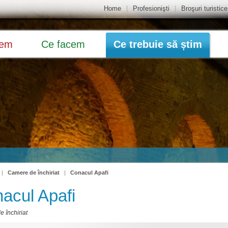
Home
|
Profesionişti
|
Broşuri turistice
dem
Ce facem
Ce trebuie să știm
|
Camere de închiriat
|
Conacul Apafi
acul Apafi
 închiriat