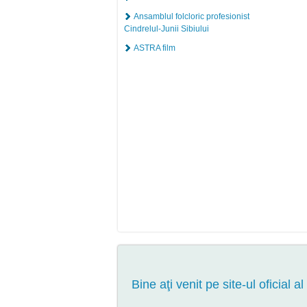
Ansamblul folcloric profesionist
Cindrelul-Junii Sibiului
ASTRA film
Bine aţi venit pe site-ul oficial al