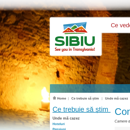
Ce ve
Home
|
Ce trebuie să știm
|
Unde mă cazez
Ce trebuie să știm
Con
Unde mă cazez
Camere de
Hoteluri
Pensiuni