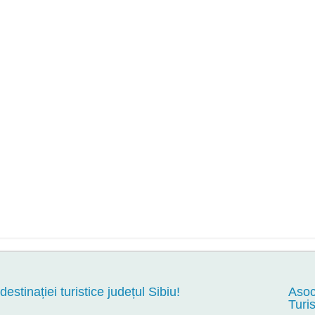
 destinației turistice județul Sibiu!
Asoc
Turi