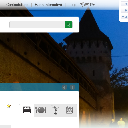
Ro
|
Contactaţi-ne
|
Harta interactivă
|
Login