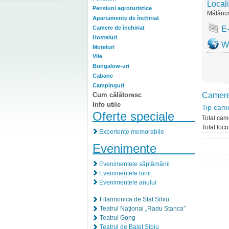
Locali
Pensiuni agroturistice
Mălânc
Apartamente de închiriat
Camere de închiriat
E
Hosteluri
W
Moteluri
Vile
Bungalow-uri
Cabane
Campinguri
Cum călătoresc
Camer
Info utile
Tip cam
Oferte speciale
Total cam
Total locu
Experiențe memorabile
Evenimente
Evenimentele săptămânii
Evenimentele lunii
Evenimentele anului
Filarmonica de Stat Sibiu
Teatrul Naţional „Radu Stanca”
Teatrul Gong
Teatrul de Balet Sibiu