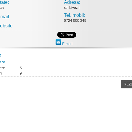
tate:
Adresa:
rav
str. Livezii
Tel. mobil:
-mail
0724 000 349
ebsite
E-mail
e
ere
ere
5
ri
9
REZ