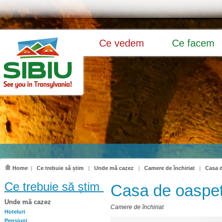
Ce vedem
Ce facem
Home
|
Ce trebuie să știm
|
Unde mă cazez
|
Camere de închiriat
|
Casa d
Ce trebuie să știm
Casa de oaspeți
Unde mă cazez
Camere de închiriat
Hoteluri
Pensiuni