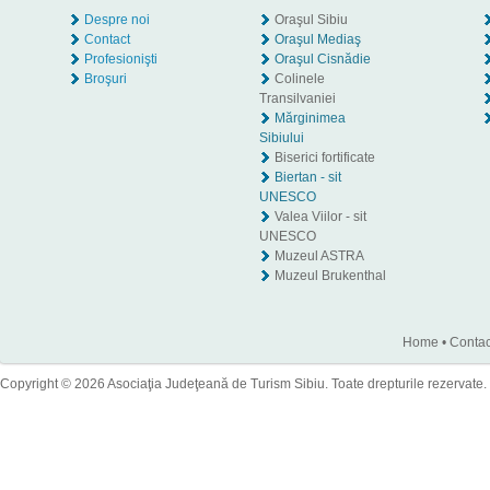
Despre noi
Oraşul Sibiu
Contact
Oraşul Mediaş
Profesionişti
Oraşul Cisnădie
Broşuri
Colinele
Transilvaniei
Mărginimea
Sibiului
Biserici fortificate
Biertan - sit
UNESCO
Valea Viilor - sit
UNESCO
Muzeul ASTRA
Muzeul Brukenthal
Home
•
Contac
Copyright © 2026 Asociaţia Judeţeană de Turism Sibiu. Toate drepturile rezervate.