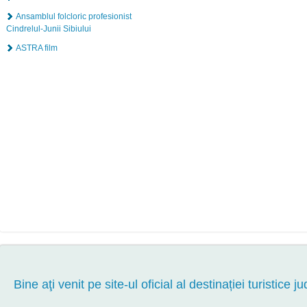
Ansamblul folcloric profesionist
Cindrelul-Junii Sibiului
ASTRA film
Bine aţi venit pe site-ul oficial al destinației turistice ju