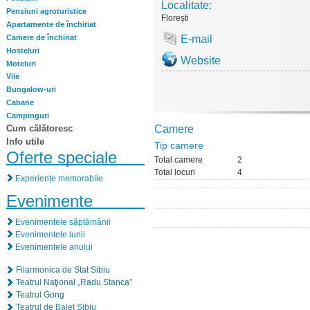
Localitate:
Pensiuni agroturistice
Florești
Apartamente de închiriat
Camere de închiriat
E-mail
Hosteluri
Website
Moteluri
Vile
Bungalow-uri
Cabane
Campinguri
Cum călătoresc
Camere
Info utile
Tip camere
Oferte speciale
Total camere
2
Total locuri
4
Experiențe memorabile
Evenimente
Evenimentele săptămânii
Evenimentele lunii
Evenimentele anului
Filarmonica de Stat Sibiu
Teatrul Naţional „Radu Stanca”
Teatrul Gong
Teatrul de Balet Sibiu