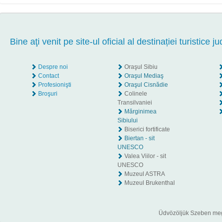
Bine aţi venit pe site-ul oficial al destinației turistice ju
Despre noi
Oraşul Sibiu
Contact
Oraşul Mediaş
Profesionişti
Oraşul Cisnădie
Broşuri
Colinele
Transilvaniei
Mărginimea
Sibiului
Biserici fortificate
Biertan - sit
UNESCO
Valea Viilor - sit
UNESCO
Muzeul ASTRA
Muzeul Brukenthal
Üdvözöljük Szeben megye