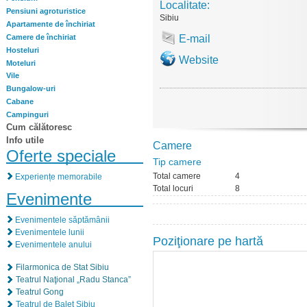
Localitate:
Pensiuni agroturistice
Sibiu
Apartamente de închiriat
Camere de închiriat
E-mail
Hosteluri
Website
Moteluri
Vile
Bungalow-uri
Cabane
Campinguri
Cum călătoresc
Info utile
Camere
Oferte speciale
Tip camere
Total camere
4
Experiențe memorabile
Total locuri
8
Evenimente
Evenimentele săptămânii
Evenimentele lunii
Poziţionare pe hartă
Evenimentele anului
Filarmonica de Stat Sibiu
Teatrul Naţional „Radu Stanca”
Teatrul Gong
Teatrul de Balet Sibiu