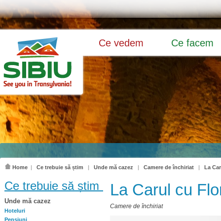
Ce vedem
Ce facem
Home
|
Ce trebuie să știm
|
Unde mă cazez
|
Camere de închiriat
|
La Car
Ce trebuie să știm
La Carul cu Flor
Unde mă cazez
Camere de închiriat
Hoteluri
Pensiuni