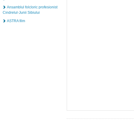
Ansamblul folcloric profesionist
Cindrelul-Junii Sibiului
ASTRA film