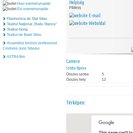
Helyiség
Havi eseménynaptár
Păltiniș
Évi eseménynaptár
E-mail
Filarmonica de Stat Sibiu
Weboldal
Teatrul Naţional „Radu Stanca”
Teatrul Gong
Teatrul de Balet Sibiu
Ansamblul folcloric profesionist
Cindrelul-Junii Sibiului
ASTRA film
Camere
Szoba típusa
Összes szoba
5
Összes hely
12
Térképen:
This page can't l