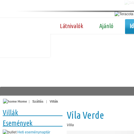
Látnivalók
Ajánló
I
Home
|
Szállás
|
Villák
Villák
Vila Verde
Események
Villa
Heti eseménynaptár