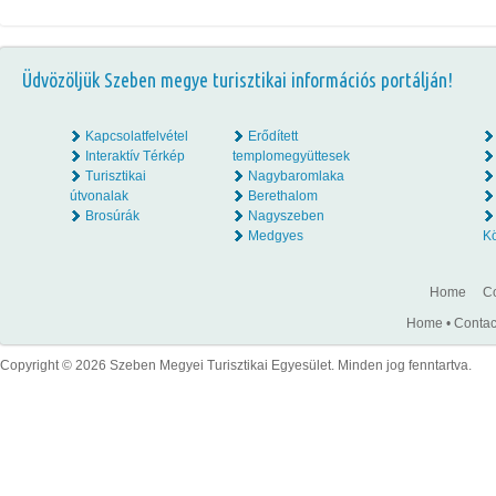
Üdvözöljük Szeben megye turisztikai információs portálján!
Kapcsolatfelvétel
Erődített
Interaktív Térkép
templomegyüttesek
Turisztikai
Nagybaromlaka
útvonalak
Berethalom
Brosúrák
Nagyszeben
Medgyes
K
Home
Co
Home
•
Contac
Copyright © 2026 Szeben Megyei Turisztikai Egyesület. Minden jog fenntartva.