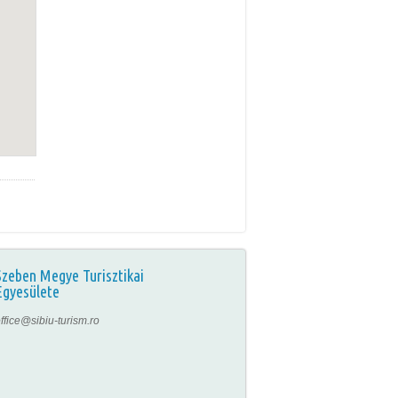
Szeben Megye Turisztikai
Egyesülete
ffice@sibiu-turism.ro