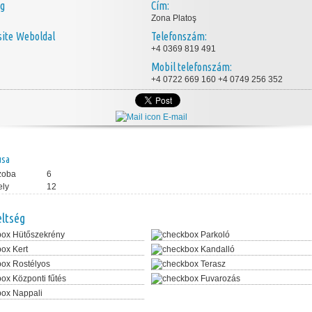
ég
Cím:
Zona Platoş
Weboldal
Telefonszám:
+4 0369 819 491
Mobil telefonszám:
+4 0722 669 160 +4 0749 256 352
E-mail
usa
zoba
6
ely
12
eltség
Hütőszekrény
Parkoló
Kert
Kandalló
Rostélyos
Terasz
Központi fűtés
Fuvarozás
Nappali