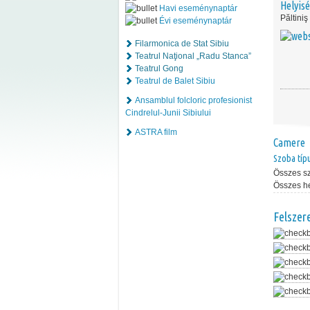
Helyis
Havi eseménynaptár
Păltiniş
Évi eseménynaptár
Filarmonica de Stat Sibiu
Teatrul Naţional „Radu Stanca”
Teatrul Gong
Teatrul de Balet Sibiu
Ansamblul folcloric profesionist
Cindrelul-Junii Sibiului
ASTRA film
Camere
Szoba típ
Összes s
Összes h
Felszer