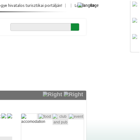
Ro
e hivatalos turisztikai portálján!
|
|
Login