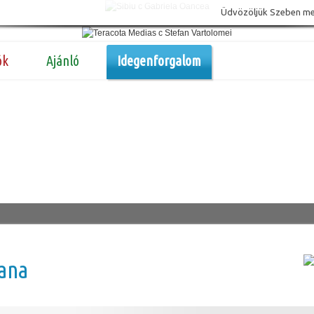
Üdvözöljük Szeben megy
ók
Ajánló
Idegenforgalom
fana