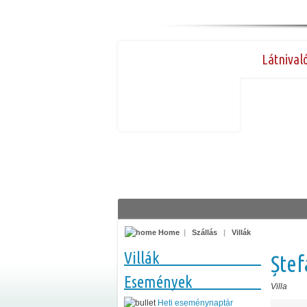
Látnival
Home
|
Szállás
|
Villák
Villák
Ște
Események
Villa
Heti eseménynaptár