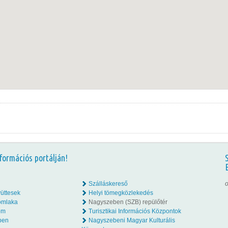
formációs portálján!
Szálláskereső
o
üttesek
Helyi tömegközlekedés
omlaka
Nagyszeben (SZB) repülőtér
lom
Turisztikai Információs Központok
ben
Nagyszebeni Magyar Kulturális