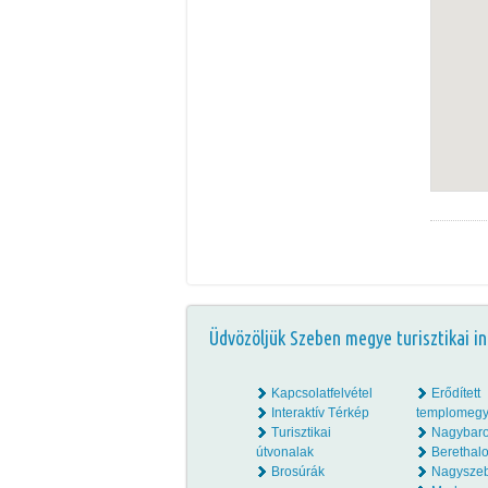
Üdvözöljük Szeben megye turisztikai in
Kapcsolatfelvétel
Erődített
Interaktív Térkép
templomegy
Turisztikai
Nagybar
útvonalak
Beretha
Brosúrák
Nagysze