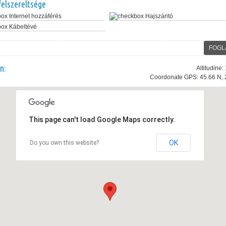
felszereltsége
Internet hozzáférés
Hajszáritó
Kábeltévé
FOGL
n:
Altitudine
Coordonate GPS: 45.66 N, 
This page can't load Google Maps correctly.
OK
Do you own this website?