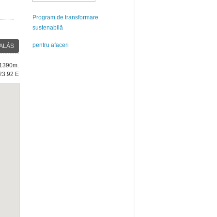
Program de transformare
sustenabilă
pentru afaceri
ALÁS
: 1390m.
23.92 E