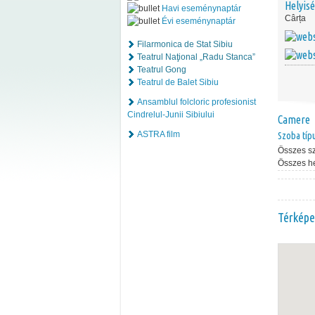
Helyis
Havi eseménynaptár
Cârța
Évi eseménynaptár
Filarmonica de Stat Sibiu
Teatrul Naţional „Radu Stanca”
Teatrul Gong
Teatrul de Balet Sibiu
Ansamblul folcloric profesionist
Cindrelul-Junii Sibiului
Camere
ASTRA film
Szoba típ
Összes s
Összes h
Térképe