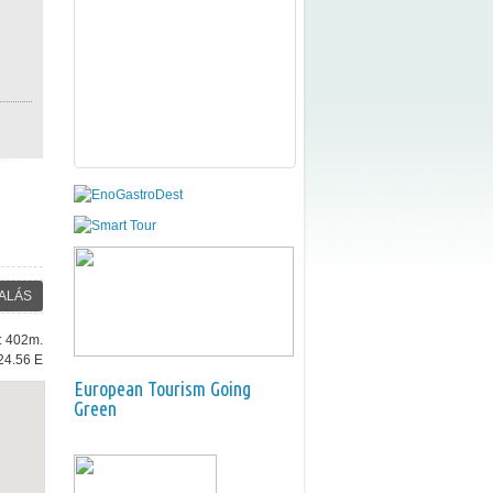
ALÁS
e: 402m.
24.56 E
European Tourism Going
Green