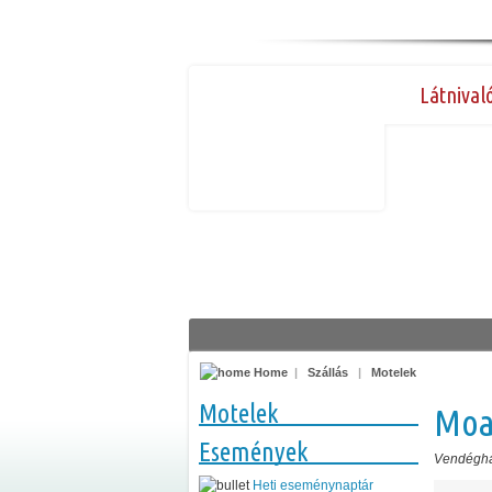
Látnival
Home
|
Szállás
|
Motelek
Motelek
Moar
Események
Vendégh
Heti eseménynaptár