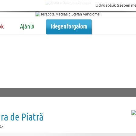
Üdvözöljük Szeben megy
ók
Ajánló
Idegenforgalom
a de Piatră
áz