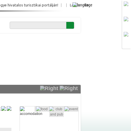
Ro
e hivatalos turisztikai portálján!
|
|
Login