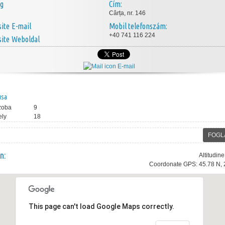
ég
Cím:
Cârța, nr. 146
E-mail
Mobil telefonszám:
+40 741 116 224
Weboldal
E-mail
usa
zoba
9
ely
18
FOGL
n:
Altitudin
Coordonate GPS: 45.78 N, 
This page can't load Google Maps correctly.