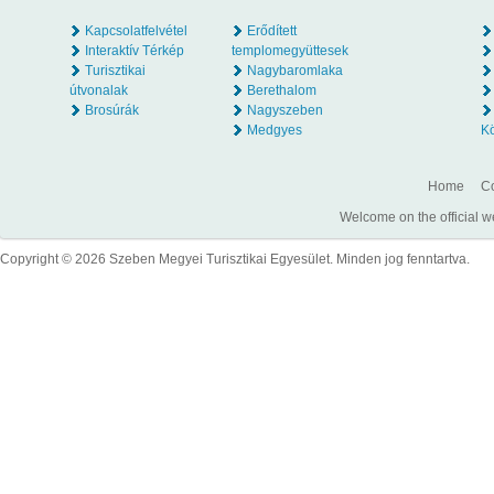
Kapcsolatfelvétel
Erődített
Interaktív Térkép
templomegyüttesek
Turisztikai
Nagybaromlaka
útvonalak
Berethalom
Brosúrák
Nagyszeben
Medgyes
K
Home
Co
Welcome on the official w
Copyright © 2026 Szeben Megyei Turisztikai Egyesület. Minden jog fenntartva.