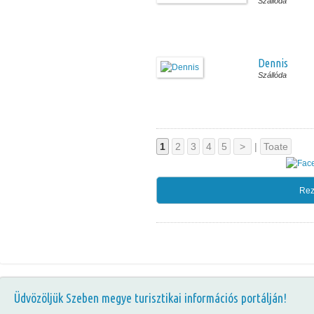
Szállóda
Dennis
Szállóda
1
2
3
4
5
>
|
Toate
Rez
Üdvözöljük Szeben megye turisztikai információs portálján!