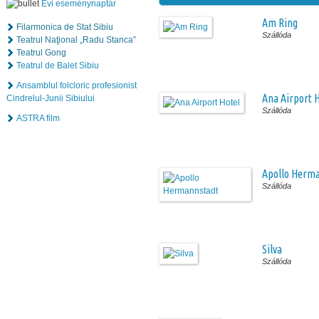
Évi eseménynaptár
Am Ring
Filarmonica de Stat Sibiu
Szállóda
Teatrul Naţional „Radu Stanca”
Teatrul Gong
Teatrul de Balet Sibiu
Ansamblul folcloric profesionist
Ana Airport 
Cindrelul-Junii Sibiului
Szállóda
ASTRA film
Apollo Herm
Szállóda
Silva
Szállóda