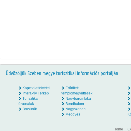
Üdvözöljük Szeben megye turisztikai információs portálján!
Kapcsolatfelvétel
Erődített
Interaktív Térkép
templomegyüttesek
Turisztikai
Nagybaromlaka
útvonalak
Berethalom
Brosúrák
Nagyszeben
Medgyes
K
Home
Co