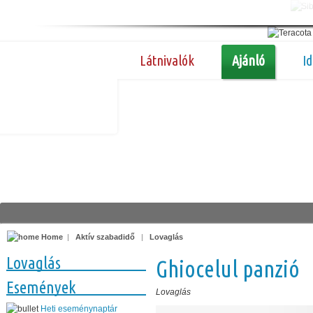
Látnivalók
Ajánló
I
Home
|
Aktív szabadidő
|
Lovaglás
Lovaglás
Ghiocelul panzió
Események
Lovaglás
Heti eseménynaptár