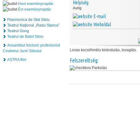
Helyiség
Havi eseménynaptár
Avrig
Évi eseménynaptár
E-mail
Filarmonica de Stat Sibiu
Weboldal
Teatrul Naţional „Radu Stanca”
Teatrul Gong
Teatrul de Balet Sibiu
Ansamblul folcloric profesionist
Lovas kocsi/hintós kirándulás, lovaglás.
Cindrelul-Junii Sibiului
Felszereltség:
ASTRA film
Parkolás