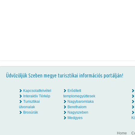
Üdvözöljük Szeben megye turisztikai információs portálján!
Kapcsolatfelvétel
Erődített
Interaktív Térkép
templomegyüttesek
Turisztikai
Nagybaromlaka
útvonalak
Berethalom
Brosúrák
Nagyszeben
Medgyes
K
Home
Co