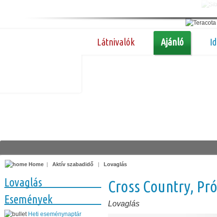
Látnivalók
Ajánló
I
Home
|
Aktív szabadidő
|
Lovaglás
Lovaglás
Cross Country, Pr
Események
Lovaglás
Heti eseménynaptár