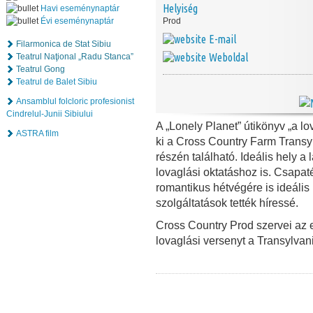
Helyiség
Havi eseménynaptár
Évi eseménynaptár
Prod
E-mail
Filarmonica de Stat Sibiu
Weboldal
Teatrul Naţional „Radu Stanca”
Teatrul Gong
Teatrul de Balet Sibiu
Ansamblul folcloric profesionist
Cindrelul-Junii Sibiului
A „Lonely Planet” útikönyv „a lo
ASTRA film
ki a Cross Country Farm Transy
részén található. Ideális hely 
lovaglási oktatáshoz is. Csapa
romantikus hétvégére is ideális
szolgáltatások tették híressé.
Cross Country Prod szervei az
lovaglási versenyt a Transylva