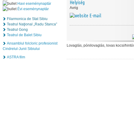
Helyiség
Havi eseménynaptár
Avrig
Évi eseménynaptár
E-mail
Filarmonica de Stat Sibiu
Teatrul Naţional „Radu Stanca”
Teatrul Gong
Teatrul de Balet Sibiu
Ansamblul folcloric profesionist
Lovaglás, pónilovaglás, lovas kocsi
/hint
ó
Cindrelul-Junii Sibiului
ASTRA film