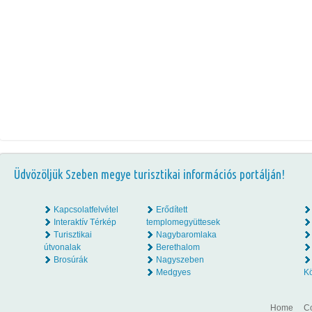
Üdvözöljük Szeben megye turisztikai információs portálján!
Kapcsolatfelvétel
Erődített
Interaktív Térkép
templomegyüttesek
Turisztikai
Nagybaromlaka
útvonalak
Berethalom
Brosúrák
Nagyszeben
Medgyes
K
Home
Co