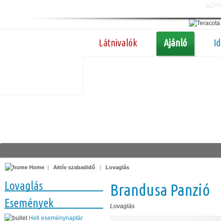
Látnivalók
Ajánló
I
Home
|
Aktív szabadidő
|
Lovaglás
Lovaglás
Brandusa Panzió
Események
Lovaglás
Heti eseménynaptár