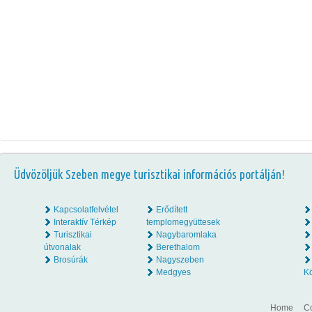
Üdvözöljük Szeben megye turisztikai információs portálján!
Kapcsolatfelvétel
Erődített
Interaktív Térkép
templomegyüttesek
Turisztikai
Nagybaromlaka
útvonalak
Berethalom
Brosúrák
Nagyszeben
Medgyes
K
Home
Co