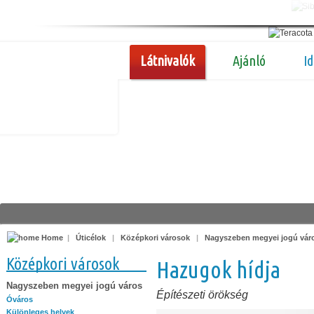
Látnivalók
Ajánló
I
Home
|
Úticélok
|
Középkori városok
|
Nagyszeben megyei jogú vár
Középkori városok
Hazugok hídja
Nagyszeben megyei jogú város
Építészeti örökség
Óváros
Különleges helyek