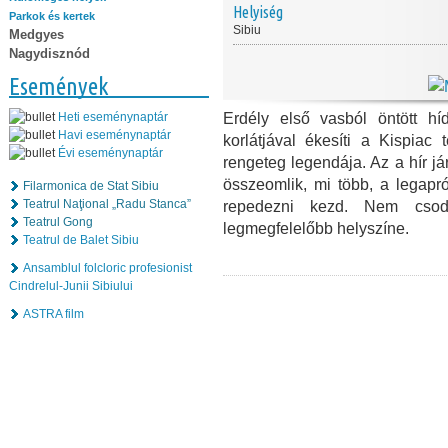
Helyiség
Parkok és kertek
Sibiu
Medgyes
Nagydisznód
Események
Erdély első vasból öntött hí
Heti eseménynaptár
Havi eseménynaptár
korlátjával ékesíti a Kispia
Évi eseménynaptár
rengeteg legendája. Az a hír já
összeomlik
, mi több, a legap
Filarmonica de Stat Sibiu
Teatrul Naţional „Radu Stanca”
repedezni kezd. Nem csod
Teatrul Gong
legmegfelelőbb helyszíne.
Teatrul de Balet Sibiu
Ansamblul folcloric profesionist
Cindrelul-Junii Sibiului
ASTRA film