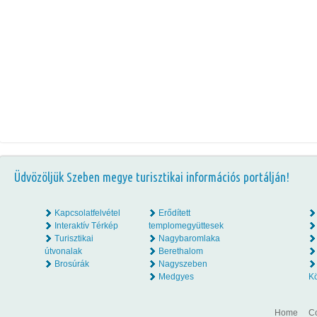
Üdvözöljük Szeben megye turisztikai információs portálján!
Kapcsolatfelvétel
Erődített
Interaktív Térkép
templomegyüttesek
Turisztikai
Nagybaromlaka
útvonalak
Berethalom
Brosúrák
Nagyszeben
Medgyes
K
Home
Co