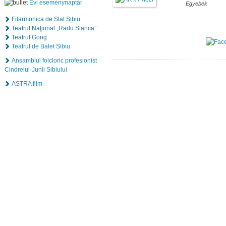
Évi eseménynaptár
Egyebek
Filarmonica de Stat Sibiu
Teatrul Naţional „Radu Stanca”
Teatrul Gong
Teatrul de Balet Sibiu
Ansamblul folcloric profesionist
Cindrelul-Junii Sibiului
ASTRA film