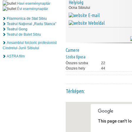
Helyiség
Havi eseménynaptár
Ocna Sibiului
Évi eseménynaptár
E-mail
Filarmonica de Stat Sibiu
Weboldal
Teatrul Naţional „Radu Stanca”
Teatrul Gong
Teatrul de Balet Sibiu
Ansamblul folcloric profesionist
Cindrelul-Junii Sibiului
Camere
ASTRA film
Szoba típusa
Összes szoba
22
Összes hely
44
Térképen:
This page can't l