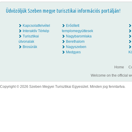
Üdvözöljük Szeben megye turisztikai információs portálján!
Kapcsolatfelvétel
Erődített
Interaktív Térkép
templomegyüttesek
Turisztikai
Nagybaromlaka
útvonalak
Berethalom
Brosúrák
Nagyszeben
Medgyes
K
Home
Co
Welcome on the official w
Copyright © 2026 Szeben Megyei Turisztikai Egyesület. Minden jog fenntartva.