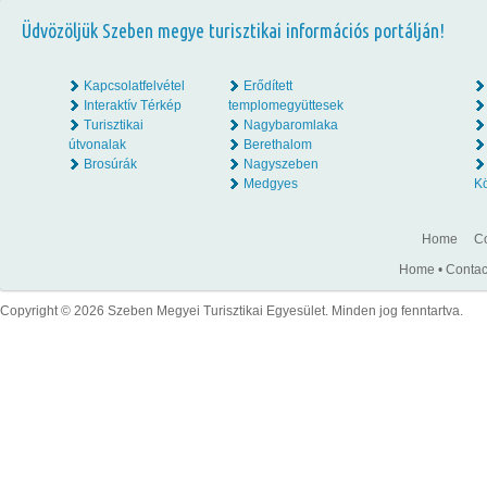
Üdvözöljük Szeben megye turisztikai információs portálján!
Kapcsolatfelvétel
Erődített
Interaktív Térkép
templomegyüttesek
Turisztikai
Nagybaromlaka
útvonalak
Berethalom
Brosúrák
Nagyszeben
Medgyes
K
Home
Co
Home
•
Contac
Copyright © 2026 Szeben Megyei Turisztikai Egyesület. Minden jog fenntartva.