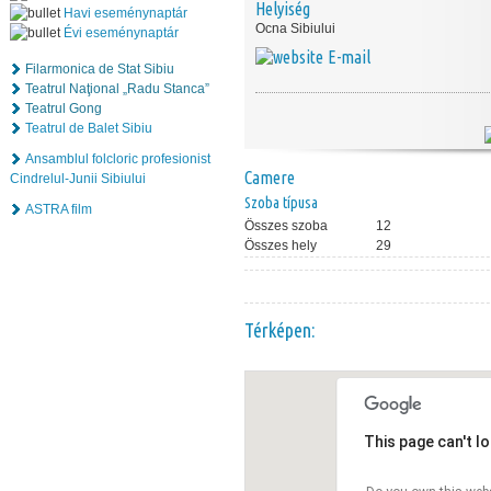
Helyiség
Havi eseménynaptár
Ocna Sibiului
Évi eseménynaptár
E-mail
Filarmonica de Stat Sibiu
Teatrul Naţional „Radu Stanca”
Teatrul Gong
Teatrul de Balet Sibiu
Ansamblul folcloric profesionist
Camere
Cindrelul-Junii Sibiului
Szoba típusa
ASTRA film
Összes szoba
12
Összes hely
29
Térképen:
This page can't l