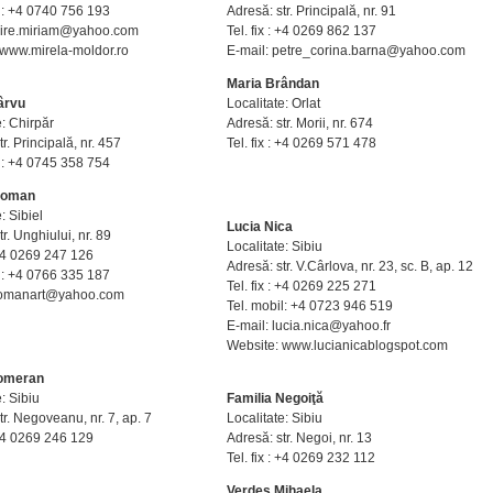
l: +4 0740 756 193
Adresă: str. Principală, nr. 91
mire.miriam@yahoo.com
Tel. fix : +4 0269 862 137
 www.mirela-moldor.ro
E-mail: petre_corina.barna@yahoo.com
Maria Brândan
ârvu
Localitate: Orlat
e: Chirpăr
Adresă: str. Morii, nr. 674
r. Principală, nr. 457
Tel. fix : +4 0269 571 478
l: +4 0745 358 754
Coman
: Sibiel
Lucia Nica
r. Unghiului, nr. 89
Localitate: Sibiu
: +4 0269 247 126
Adresă: str. V.Cârlova, nr. 23, sc. B, ap. 12
l: +4 0766 335 187
Tel. fix : +4 0269 225 271
comanart@yahoo.com
Tel. mobil: +4 0723 946 519
E-mail: lucia.nica@yahoo.fr
Website: www.lucianicablogspot.com
omeran
e: Sibiu
Familia Negoiţă
tr. Negoveanu, nr. 7, ap. 7
Localitate: Sibiu
: +4 0269 246 129
Adresă: str. Negoi, nr. 13
Tel. fix : +4 0269 232 112
Verdeş Mihaela