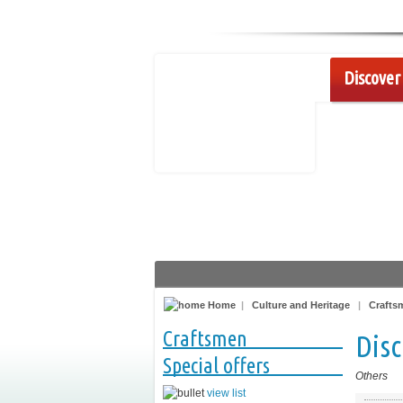
Discover 
Home
|
Culture and Heritage
|
Crafts
Craftsmen
Disc
Special offers
Others
view list