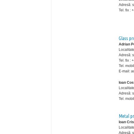
Adresă: st
Tel. fix 
Glass pr
Adrian P
Localitat
Adresă: st
Tel. fix 
Tel. mobi
E-mail:
Ioan Co
Localitate
Adresă: st
Tel. mob
Metal p
Ioan Cri
Localitat
Adresă: s