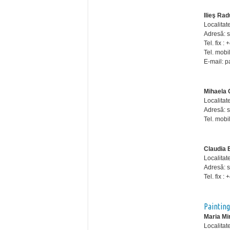
Ilieş Rad
Localitate
Adresă: st
Tel. fix 
Tel. mobi
E-mail: 
Mihaela 
Localitate
Adresă: st
Tel. mobi
Claudia 
Localitat
Adresă: st
Tel. fix 
Painting
Maria Mi
Localitate