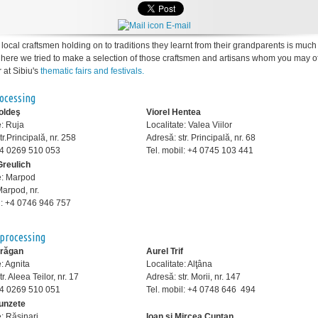
E-mail
f local craftsmen holding on to traditions they learnt from their grandparents is much
here we tried to make a selection of those craftsmen and artisans whom you may o
 at Sibiu's
thematic fairs and festivals.
ocessing
oldeş
Viorel Hentea
e: Ruja
Localitate: Valea Viilor
r.Principală, nr. 258
Adresă: str. Principală, nr. 68
: +4 0269 510 053
Tel. mobil: +4 0745 103 441
Greulich
e: Marpod
Marpod, nr.
l: +4 0746 946 757
 processing
Drăgan
Aurel Trif
e: Agnita
Localitate: Alţâna
r. Aleea Teilor, nr. 17
Adresă: str. Morii, nr. 147
: +4 0269 510 051
Tel. mobil: +4 0748 646 494
runzete
e: Răşinari
Ioan şi Mircea Cunţan