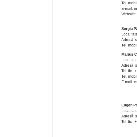
Tel. mobi
E-mail: 
Website:
Sergiu P
Localitat
Adresă: st
Tel. mobi
Marius 
Localitate
Adresă: st
Tel. fix 
Tel. mobi
E-mail: 
Eugen P
Localitat
Adresă: s
Tel. fix 