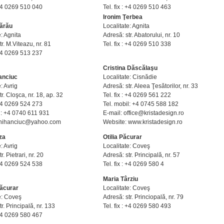
: +4 0269 510 040
Tel. fix : +4 0269 510 463
Ironim Ţerbea
ărău
Localitate: Agnita
e: Agnita
Adresă: str. Abatorului, nr. 10
r. M.Viteazu, nr. 81
Tel. fix : +4 0269 510 338
: +4 0269 513 237
Cristina Dăscălaşu
anciuc
Localitate: Cisnădie
: Avrig
Adresă: str. Aleea Ţesătorilor, nr. 33
r. Cloşca, nr. 18, ap. 32
Tel. fix : +4 0269 561 222
: +4 0269 524 273
Tel. mobil: +4 0745 588 182
l: +4 0740 611 931
E-mail: office@kristadesign.ro
anihanciuc@yahoo.com
Website: www.kristadesign.ro
za
Otilia Păcurar
: Avrig
Localitate: Coveş
r. Pietrari, nr. 20
Adresă: str. Principală, nr. 57
: +4 0269 524 538
Tel. fix : +4 0269 580 4
Maria Târziu
Păcurar
Localitate: Coveş
e: Coveş
Adresă: str. Princiopală, nr. 79
r. Principală, nr. 133
Tel. fix : +4 0269 580 493
: +4 0269 580 467