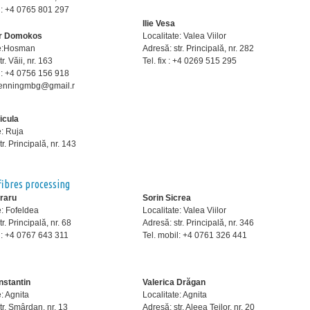
il: +4 0765 801 297
Ilie Vesa
ar Domokos
Localitate: Valea Viilor
te:Hosman
Adresă: str. Principală, nr. 282
r. Văii, nr. 163
Tel. fix : +4 0269 515 295
l: +4 0756 156 918
henningmbg@gmail.r
icula
e: Ruja
r. Principală, nr. 143
fibres processing
raru
Sorin Sicrea
e: Fofeldea
Localitate: Valea Viilor
r. Principală, nr. 68
Adresă: str. Principală, nr. 346
l: +4 0767 643 311
Tel. mobil: +4 0761 326 441
nstantin
Valerica Drăgan
e: Agnita
Localitate: Agnita
tr. Smârdan, nr. 13
Adresă: str. Aleea Teilor, nr. 20