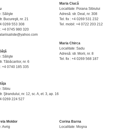
Maria Ciucă
u
Localitate: Poiana Sibiului
: Sălişte
Adresă: str. Deal, nr. 308
r. Bucureşti, nr. 21
Tel. fix : +4 0269 531 232
: +4 0269 553 308
Tel. mobil: +4 0722 203 212
l: +4 0745 980 320
palariisaliste@yahoo.com
Maria Chirca
Localitate: Sadu
Gâţă
Adresă: str. Morii, nr. 8
: Sălişte
Tel. fix : +4 0269 568 187
r. Tăbăcarilor, nr. 6
l: +4 0740 185 335
Bâja
e: Sibiu
r. Ştrandului, nr. 12, sc. A, et. 3, ap. 16
: +4 0269 224 527
rela Moldor
Corina Barna
: Avrig
Localitate: Moşna