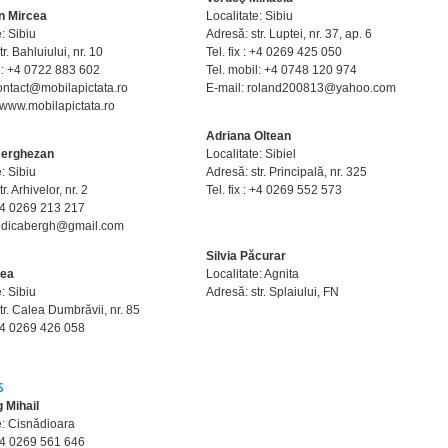
n Mircea
Localitate: Sibiu
e: Sibiu
Adresă: str. Luptei, nr. 37, ap. 6
r. Bahluiului, nr. 10
Tel. fix : +4 0269 425 050
l: +4 0722 883 602
Tel. mobil: +4 0748 120 974
ontact@mobilapictata.ro
E-mail: roland200813@yahoo.com
 www.mobilapictata.ro
Adriana Oltean
Berghezan
Localitate: Sibiel
e: Sibiu
Adresă: str. Principală, nr. 325
r. Arhivelor, nr. 2
Tel. fix : +4 0269 552 573
: +4 0269 213 217
rodicabergh@gmail.com
Silvia Păcurar
lea
Localitate: Agnita
e: Sibiu
Adresă: str. Splaiului, FN
tr. Calea Dumbrăvii, nr. 85
: +4 0269 426 058
s
 Mihail
e: Cisnădioara
: +4 0269 561 646