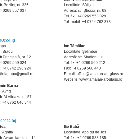
r. Bozilor, nr. 335
Localitate: Sălişte
: +4 0269 557 037
Adresă: str. Şteaza, nr. 68
Tel. fix : +4 0269 553 029
Tel. mobil: +4 0744 762 373
ocessing
opa
Ion Tămâian
e: Bradu
Localitate: Şelimbăr
r.Principală, nr. 12
Adresă: str. Stadionului
: +4 0269 559 024
Tel. fix: +4 0269 560 212
l: +4 0742 296 924
Fax: +4 0269 560 443
 adielapopa@gmail.ro
E-mail: office@tamaian-art-glass.ro
Website: www.tamaian-art-glass.ro
smin Barna
: Avrig
r. M.Viteazu, nr. 57
il: +4 0762 646 344
rocessing
stea
Ilie Babă
e: Agnita
Localitate: Apoldu de Jos
tr. Avram Iancu, nr. 14
Tel. fix : +4 0269 588 185