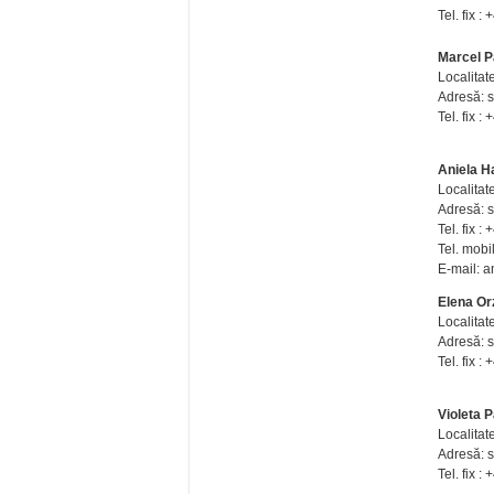
Tel. fix 
Marcel P
Localitat
Adresă: st
Tel. fix 
Aniela H
Localitate
Adresă: st
Tel. fix 
Tel. mobi
E-mail: 
Elena Or
Localitate
Adresă: st
Tel. fix 
Violeta 
Localitat
Adresă: st
Tel. fix 