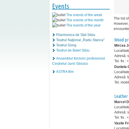
Events
The events of the week
The list o
The events of the month
However, 
The events of the year
encounter
Filarmonica de Stat Sibiu
Wood pr
Teatrul Naţional „Radu Stanca”
Teatrul Gong
Mircea J
Teatrul de Balet Sibiu
Localitat
Adresă: st
Ansamblul folcloric profesionist
Tel. fix 
Cindrelul-Junii Sibiului
Daniela 
ASTRA film
Localitat
Adresă: 
Tel. mobi
Leather
Marcel 
Localitat
Adresă: st
Tel. fix 
Vasile F
Localitat