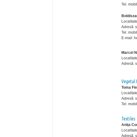
Tel. mob
Boldisz
Localita
Adresă: st
Tel. mobi
E-mail: 
Marcel N
Localitat
Adresă: st
Vegetal 
Toma Fie
Localitat
Adresă: st
Tel. mobi
Textiles
Aniţa Co
Localitat
Adresă: s