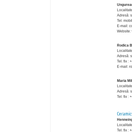
Ungurea
Localitat
Adresă: st
Tel. mobi
E-mail: c
Website:
Rodica 
Localitat
Adresă: st
Tel. fix 
E-mail: 
Maria Mi
Localitat
Adresă: s
Tel. fix 
Ceramic
Henneing
Localitat
Tel. fix 