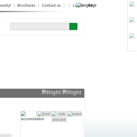
Ro
County!
|
Brochures
|
Contact us
|
|
Login