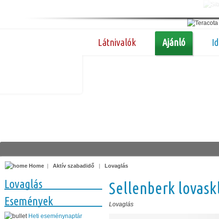
Látnivalók
Ajánló
I
Home
|
Aktív szabadidő
|
Lovaglás
Lovaglás
Sellenberk lovask
Események
Lovaglás
Heti eseménynaptár