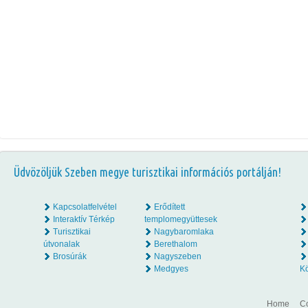
Üdvözöljük Szeben megye turisztikai információs portálján!
Kapcsolatfelvétel
Erődített
Interaktív Térkép
templomegyüttesek
Turisztikai
Nagybaromlaka
útvonalak
Berethalom
Brosúrák
Nagyszeben
Medgyes
K
Home
Co