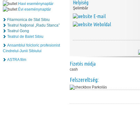
Helyiség
Havi eseménynaptár
Şelimbăr
Évi eseménynaptár
E-mail
Filarmonica de Stat Sibiu
Weboldal
Teatrul Naţional „Radu Stanca”
Teatrul Gong
Teatrul de Balet Sibiu
Ansamblul folcloric profesionist
Cindrelul-Junii Sibiului
ASTRA film
Fizetés módja
cash
Felszereltség:
Parkolás