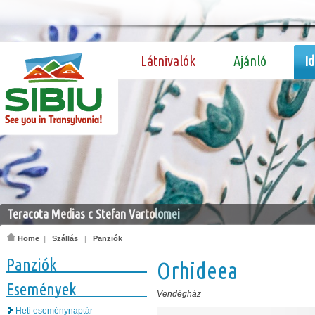
Látnivalók
Ajánló
I
Teracota Medias c Stefan Vartolomei
Home
|
Szállás
|
Panziók
Panziók
Orhideea
Események
Vendégház
Heti eseménynaptár