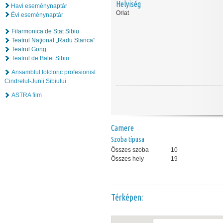
Helyiség
Havi eseménynaptár
Orlat
Évi eseménynaptár
Filarmonica de Stat Sibiu
Teatrul Naţional „Radu Stanca”
Teatrul Gong
Teatrul de Balet Sibiu
Ansamblul folcloric profesionist
Cindrelul-Junii Sibiului
ASTRA film
Camere
Szoba típusa
Összes szoba
10
Összes hely
19
Térképen: