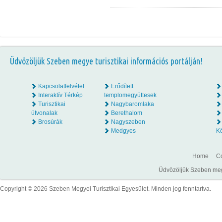
Üdvözöljük Szeben megye turisztikai információs portálján!
Kapcsolatfelvétel
Erődített
Interaktív Térkép
templomegyüttesek
Turisztikai
Nagybaromlaka
útvonalak
Berethalom
Brosúrák
Nagyszeben
Medgyes
K
Home
Co
Üdvözöljük Szeben megye
Copyright © 2026 Szeben Megyei Turisztikai Egyesület. Minden jog fenntartva.