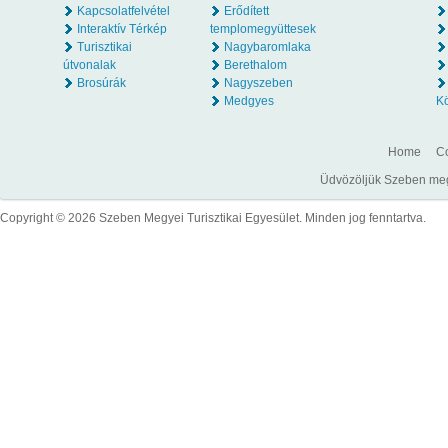
Kapcsolatfelvétel
Erődített
Interaktív Térkép
templomegyüttesek
Turisztikai
Nagybaromlaka
útvonalak
Berethalom
Brosúrák
Nagyszeben
Medgyes
K
Home
Co
Üdvözöljük Szeben megye
Copyright © 2026 Szeben Megyei Turisztikai Egyesület. Minden jog fenntartva.