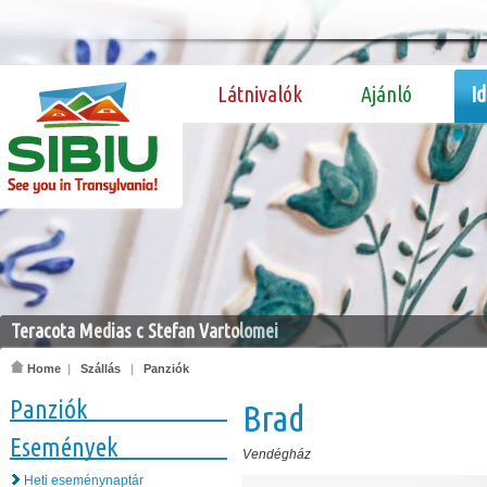
Látnivalók
Ajánló
I
Teracota Medias c Stefan Vartolomei
Home
|
Szállás
|
Panziók
Panziók
Brad
Események
Vendégház
Heti eseménynaptár