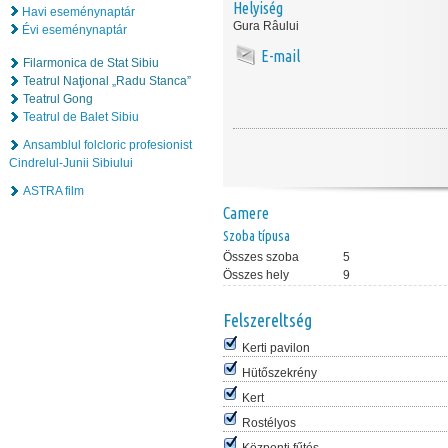
Helyiség
Havi eseménynaptár
Gura Râului
Évi eseménynaptár
E-mail
Filarmonica de Stat Sibiu
Teatrul Naţional „Radu Stanca”
Teatrul Gong
Teatrul de Balet Sibiu
Ansamblul folcloric profesionist
Cindrelul-Junii Sibiului
ASTRA film
Camere
Szoba típusa
Összes szoba
5
Összes hely
9
Felszereltség
Kerti pavilon
Hütőszekrény
Kert
Rostélyos