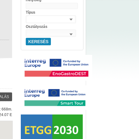
Helyiség
Típus
Osztályozás
KERESÉS
ALÁS
e: 668m.
24.07 E