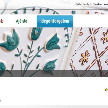
Üdvözöljük Szeben megy
ók
Ajánló
Idegenforgalom
z