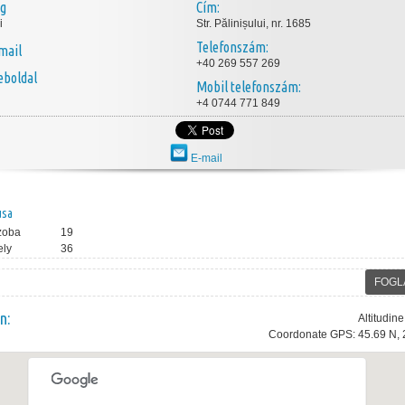
ég
Cím:
i
Str. Pălinișului, nr. 1685
Telefonszám:
mail
+40 269 557 269
boldal
Mobil telefonszám:
+4 0744 771 849
E-mail
usa
zoba
19
ely
36
FOGL
n:
Altitudin
Coordonate GPS: 45.69 N, 