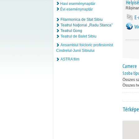
Helyis
Havi eseménynaptár
Rășinar
Évi eseménynaptár
E-
Filarmonica de Stat Sibiu
Teatrul Naţional „Radu Stanca”
We
Teatrul Gong
Teatrul de Balet Sibiu
Ansamblul folcloric profesionist
Cindrelul-Junii Sibiului
ASTRA film
Camere
Szoba típ
Összes s
Összes h
Térképe