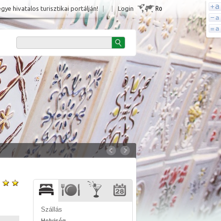
Ro
e hivatalos turisztikai portálján!
|
|
Login
Szállás