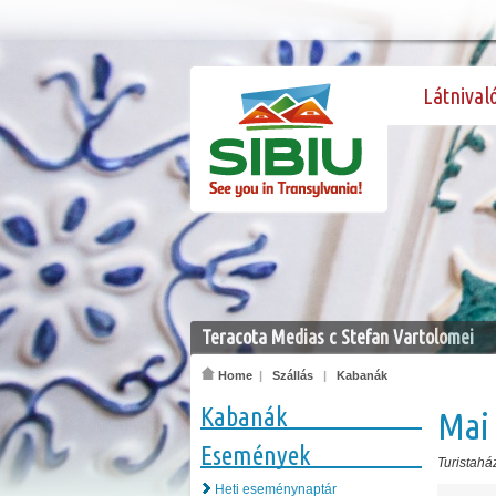
Látnival
Teracota Medias c Stefan Vartolomei
Home
|
Szállás
|
Kabanák
Kabanák
Mai
Események
Turistahá
Heti eseménynaptár