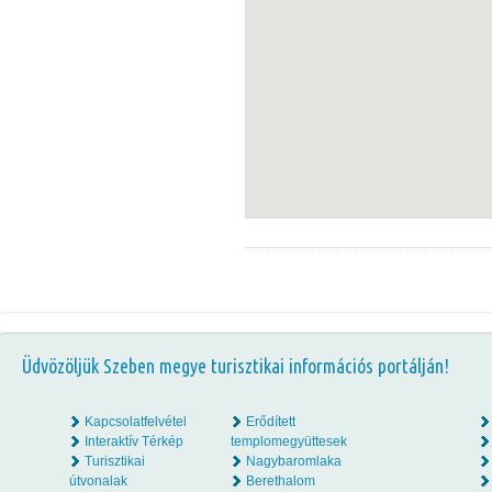
Üdvözöljük Szeben megye turisztikai információs portálján!
Kapcsolatfelvétel
Erődített
Interaktív Térkép
templomegyüttesek
Turisztikai
Nagybaromlaka
útvonalak
Berethalom