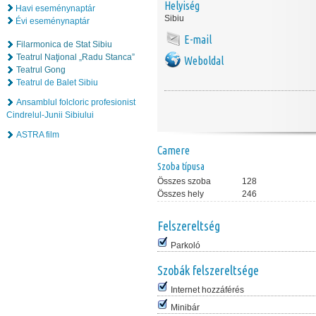
Helyiség
Havi eseménynaptár
Sibiu
Évi eseménynaptár
E-mail
Filarmonica de Stat Sibiu
Teatrul Naţional „Radu Stanca”
Weboldal
Teatrul Gong
Teatrul de Balet Sibiu
Ansamblul folcloric profesionist
Cindrelul-Junii Sibiului
ASTRA film
Camere
Szoba típusa
Összes szoba
128
Összes hely
246
Felszereltség
Parkoló
Szobák felszereltsége
Internet hozzáférés
Minibár