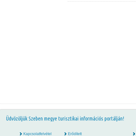
Üdvözöljük Szeben megye turisztikai információs portálján!
Kapcsolatfelvétel
Erődített