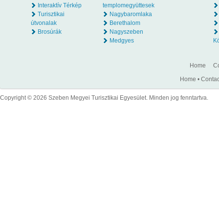
Interaktív Térkép
templomegyüttesek
Turisztikai
Nagybaromlaka
útvonalak
Berethalom
Brosúrák
Nagyszeben
Medgyes
K
Home
Co
Home
•
Contac
Copyright © 2026 Szeben Megyei Turisztikai Egyesület. Minden jog fenntartva.