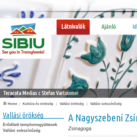
Látnivalók
Ajánló
I
Teracota Medias c Stefan Vartolomei
Home
|
Kultúra és örökség
|
Vallási örökség
|
Vallási sokszínűség
Vallási örökség
A Nagyszebeni Zs
Erődített templomegyüttesek
Zsinagoga
Vallási sokszínűség