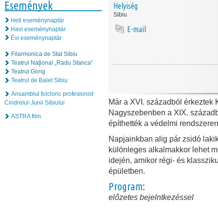
Események
Helyiség
Sibiu
Heti eseménynaptár
E-mail
Havi eseménynaptár
Évi eseménynaptár
Filarmonica de Stat Sibiu
Teatrul Naţional „Radu Stanca”
Teatrul Gong
Teatrul de Balet Sibiu
Ansamblul folcloric profesionist
Már a XVI. századból érkeztek 
Cindrelul-Junii Sibiului
Nagyszebenben a XIX. századba
ASTRA film
építhették a védelmi rendszeren
Napjainkban alig pár zsidó laki
különleges alkalmakkor lehet me
idején, amikor régi- és klasszi
épületben.
Program:
előzetes bejelntkezéssel