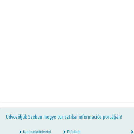
Üdvözöljük Szeben megye turisztikai információs portálján!
Kapcsolatfelvétel
Erődített