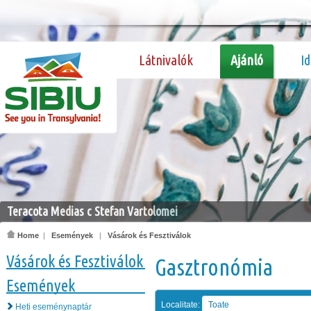
Látnivalók
Ajánló
I
Teracota Medias c Stefan Vartolomei
Home
|
Események
|
Vásárok és Fesztiválok
Vásárok és Fesztiválok
Gasztronómia
Események
Localitate:
Toate
Heti eseménynaptár