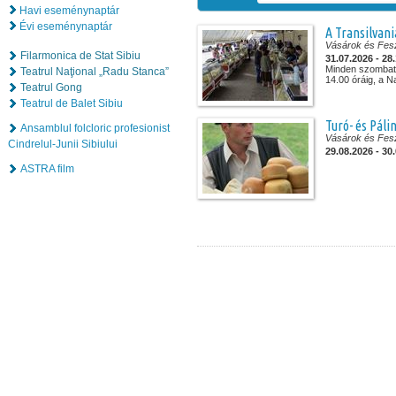
Havi eseménynaptár
Évi eseménynaptár
A Transilvani
Vásárok és Fesz
Filarmonica de Stat Sibiu
31.07.2026 - 28
Minden szombato
Teatrul Naţional „Radu Stanca”
14.00 óráig, a N
Teatrul Gong
Teatrul de Balet Sibiu
Turó- és Páli
Ansamblul folcloric profesionist
Vásárok és Fesz
Cindrelul-Junii Sibiului
29.08.2026 - 30
ASTRA film