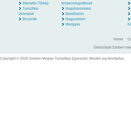
Interaktív Térkép
templomegyüttesek
Turisztikai
Nagybaromlaka
útvonalak
Berethalom
Brosúrák
Nagyszeben
Medgyes
K
Home
Co
Üdvözöljük Szeben megye
Copyright © 2026 Szeben Megyei Turisztikai Egyesület. Minden jog fenntartva.