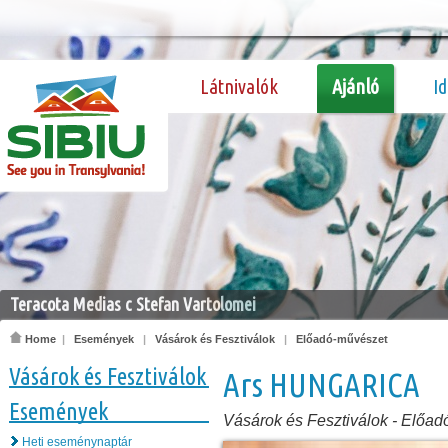
Látnivalók
Ajánló
I
Teracota Medias c Stefan Vartolomei
Home
|
Események
|
Vásárok és Fesztiválok
|
Előadó-művészet
Vásárok és Fesztiválok
Ars HUNGARICA
Események
Vásárok és Fesztiválok
-
Előad
Heti eseménynaptár