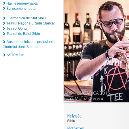
Havi eseménynaptár
Évi eseménynaptár
Filarmonica de Stat Sibiu
Teatrul Naţional „Radu Stanca”
Teatrul Gong
Teatrul de Balet Sibiu
Ansamblul folcloric profesionist
Cindrelul-Junii Sibiului
ASTRA film
Helyiség
Sibiu
Időtartam: