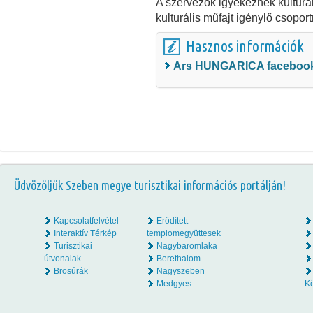
A szervezők igyekeznek kulturá
kulturális műfajt igénylő csopor
Hasznos információk
Ars HUNGARICA facebook
Üdvözöljük Szeben megye turisztikai információs portálján!
Kapcsolatfelvétel
Erődített
Interaktív Térkép
templomegyüttesek
Turisztikai
Nagybaromlaka
útvonalak
Berethalom
Brosúrák
Nagyszeben
Medgyes
K