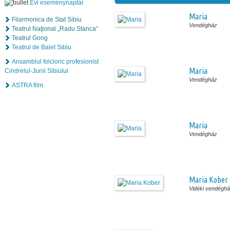
Évi eseménynaptár
Maria
Filarmonica de Stat Sibiu
Vendégház
Teatrul Naţional „Radu Stanca”
Teatrul Gong
Teatrul de Balet Sibiu
Ansamblul folcloric profesionist
Maria
Cindrelul-Junii Sibiului
Vendégház
ASTRA film
Maria
Vendégház
Maria Kober
Vidéki vendégh