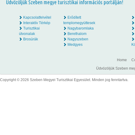
Üdvözöljük Szeben megye turisztikai információs portálján!
Kapcsolatfelvétel
Erődített
Interaktív Térkép
templomegyüttesek
Turisztikai
Nagybaromlaka
útvonalak
Berethalom
Brosúrák
Nagyszeben
Medgyes
K
Home
Co
Üdvözöljük Szeben megye
Copyright © 2026 Szeben Megyei Turisztikai Egyesület. Minden jog fenntartva.