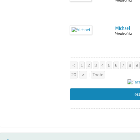
Vendégház
Michael
Vendégház
<
1
2
3
4
5
6
7
8
9
20
>
|
Toate
Rez