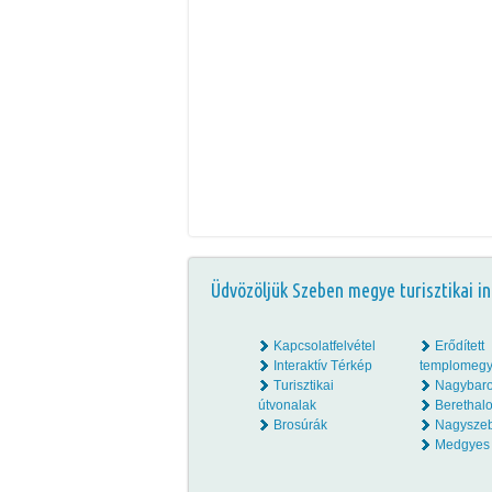
Üdvözöljük Szeben megye turisztikai in
Kapcsolatfelvétel
Erődített
Interaktív Térkép
templomegy
Turisztikai
Nagybar
útvonalak
Beretha
Brosúrák
Nagysze
Medgyes