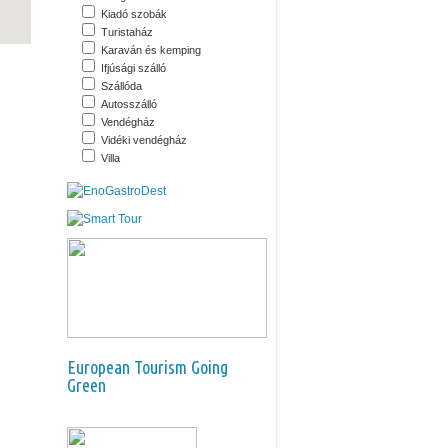
Kiadó szobák
Turistaház
Karaván és kemping
Ifjúsági szálló
Szállóda
Autosszálló
Vendégház
Vidéki vendégház
Villa
European Tourism Going
Green