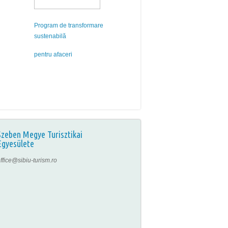
Program de transformare
sustenabilă
pentru afaceri
Szeben Megye Turisztikai
Egyesülete
ffice@sibiu-turism.ro