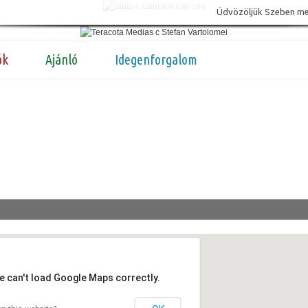
Üdvözöljük Szeben megy
ók
Ajánló
Idegenforgalom
e can't load Google Maps correctly.