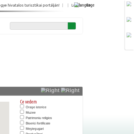
Ro
e hivatalos turisztikai portálján!
|
|
Login
Ce vedem
Oraşe istorice
Muzee
Patrimoniu religios
Biserici fortificate
Meşteşugari