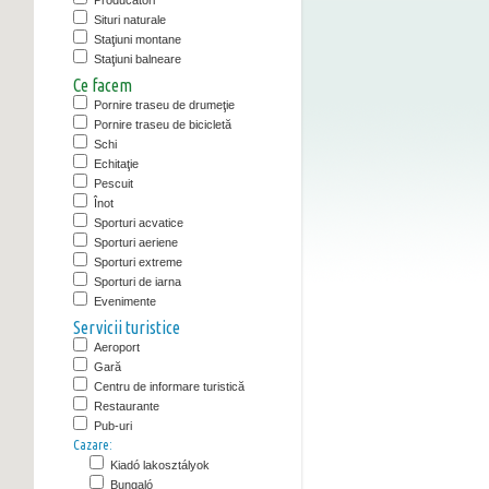
Producători
Situri naturale
Staţiuni montane
Staţiuni balneare
Ce facem
Pornire traseu de drumeţie
Pornire traseu de bicicletă
Schi
Echitaţie
Pescuit
Înot
Sporturi acvatice
Sporturi aeriene
Sporturi extreme
Sporturi de iarna
Evenimente
Servicii turistice
Aeroport
Gară
Centru de informare turistică
Restaurante
Pub-uri
Cazare:
Kiadó lakosztályok
Bungaló