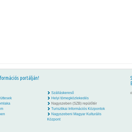
formációs portálján!
Szálláskereső
o
üttesek
Helyi tömegközlekedés
omlaka
Nagyszeben (SZB) repülőtér
lom
Turisztikai Információs Központok
ben
Nagyszebeni Magyar Kulturális
Központ