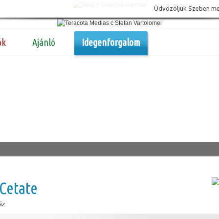
Üdvözöljük Szeben megy
ók
Ajánló
Idegenforgalom
Cetate
áz