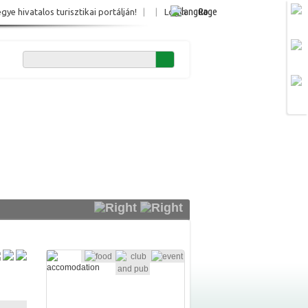
Ro
e hivatalos turisztikai portálján!
|
|
Login