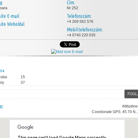
ég
Cím:
oara
Nr 252
E-mail
Telefonszám:
+4 269 562 576
Weboldal
Mobil telefonszám:
+4 0740 220 035
E-mail
usa
zoba
15
ely
37
FOGL
n:
Altitudin
Coordonate GPS: 45.70 N, 
This page can't load Google Maps correctly.