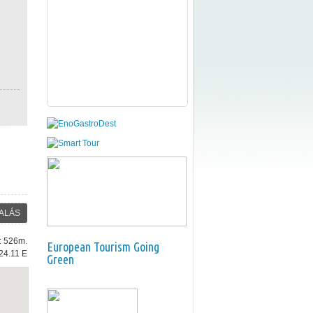
ALÁS
e: 526m.
European Tourism Going
24.11 E
Green