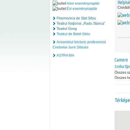
Helyis
Havi eseménynaptár
Cisnădi
Évi eseménynaptár
Filarmonica de Stat Sibiu
Teatrul Naţional „Radu Stanca”
Teatrul Gong
Teatrul de Balet Sibiu
Ansamblul folcloric profesionist
Cindrelul-Junii Sibiului
ASTRA film
Camere
Szoba típ
Összes s
Összes h
Térképe