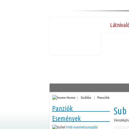
Látnival
Home
|
Szállás
|
Panziók
Panziók
Sub 
Események
Vendégh
Heti eseménynaptár