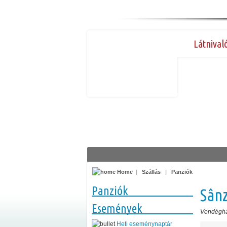
Látnival
Home
|
Szállás
|
Panziók
Panziók
Sân
Események
Vendégh
Heti eseménynaptár