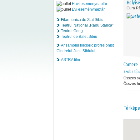
Helyis
Havi eseménynaptár
Gura Râ
Évi eseménynaptár
Filarmonica de Stat Sibiu
Teatrul Naţional „Radu Stanca”
Teatrul Gong
Teatrul de Balet Sibiu
Ansamblul folcloric profesionist
Cindrelul-Junii Sibiului
ASTRA film
Camere
Szoba típ
Összes s
Összes h
Térképe