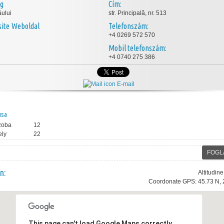
ég
Cím:
ului
str. Principală, nr. 513
Weboldal
Telefonszám:
+4 0269 572 570
Mobil telefonszám:
+4 0740 275 386
E-mail
usa
zoba
12
ely
22
FOGL
n:
Altitudin
Coordonate GPS: 45.73 N, 
This page can't load Google Maps correctly.