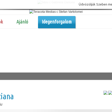
Üdvözöljük Szeben megy
ók
Ajánló
Idegenforgalom
ziana
áz