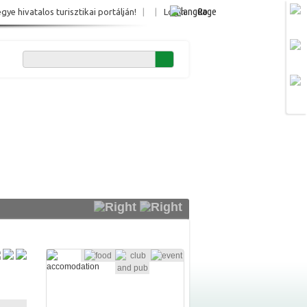
Ro
e hivatalos turisztikai portálján!
|
|
Login