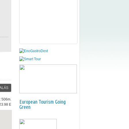
ALÁS
e: 506m.
European Tourism Going
23.98 E
Green