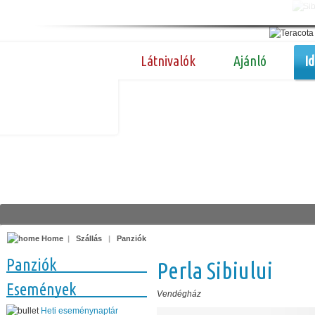
Látnivalók
Ajánló
I
Home
|
Szállás
|
Panziók
Panziók
Perla Sibiului
Események
Vendégház
Heti eseménynaptár