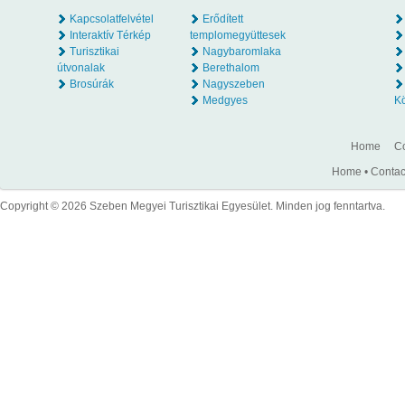
Kapcsolatfelvétel
Erődített
Interaktív Térkép
templomegyüttesek
Turisztikai
Nagybaromlaka
útvonalak
Berethalom
Brosúrák
Nagyszeben
Medgyes
K
Home
Co
Home
•
Contac
Copyright © 2026 Szeben Megyei Turisztikai Egyesület. Minden jog fenntartva.