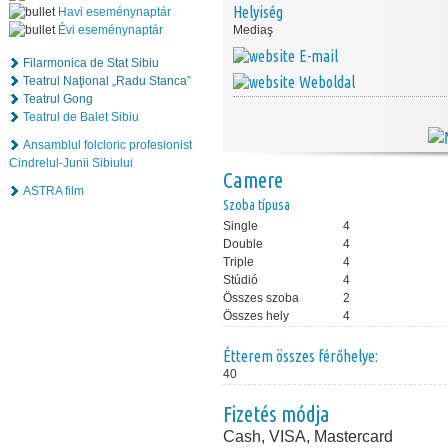
Helyiség
Havi eseménynaptár
Évi eseménynaptár
Mediaş
E-mail
Filarmonica de Stat Sibiu
Weboldal
Teatrul Naţional „Radu Stanca”
Teatrul Gong
Teatrul de Balet Sibiu
Ansamblul folcloric profesionist
Cindrelul-Junii Sibiului
Camere
ASTRA film
Szoba típusa
Single
4
Double
4
Triple
4
Stúdió
4
Összes szoba
2
Összes hely
4
Étterem összes férőhelye:
40
Fizetés módja
Cash, VISA, Mastercard