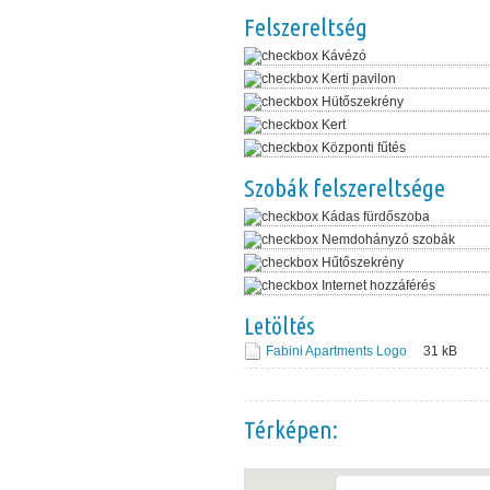
Felszereltség
Kávézó
Kerti pavilon
Hütőszekrény
Kert
Központi fűtés
Szobák felszereltsége
Kádas fürdőszoba
Nemdohányzó szobák
Hűtőszekrény
Internet hozzáférés
Letöltés
Fabini Apartments Logo
31
kB
Térképen: