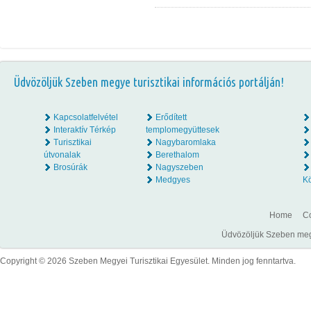
Üdvözöljük Szeben megye turisztikai információs portálján!
Kapcsolatfelvétel
Erődített
Interaktív Térkép
templomegyüttesek
Turisztikai
Nagybaromlaka
útvonalak
Berethalom
Brosúrák
Nagyszeben
Medgyes
K
Home
Co
Üdvözöljük Szeben megye
Copyright © 2026 Szeben Megyei Turisztikai Egyesület. Minden jog fenntartva.