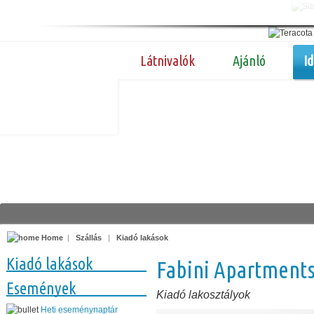
Látnivalók
Ajánló
I
Home
|
Szállás
|
Kiadó lakások
Kiadó lakások
Fabini Apartment
Események
Kiadó lakosztályok
Heti eseménynaptár