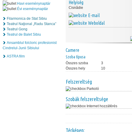
Helyiség
Havi eseménynaptár
Cisnădie
Évi eseménynaptár
E-mail
Filarmonica de Stat Sibiu
Weboldal
Teatrul Naţional „Radu Stanca”
Teatrul Gong
Teatrul de Balet Sibiu
Ansamblul folcloric profesionist
Cindrelul-Junii Sibiului
Camere
ASTRA film
Szoba típusa
Összes szoba
3
Összes hely
10
Felszereltség
Parkoló
Szobák felszereltsége
Internet hozzáférés
Térképen: