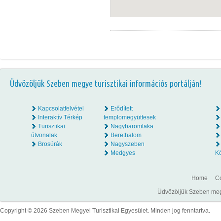
Üdvözöljük Szeben megye turisztikai információs portálján!
Kapcsolatfelvétel
Erődített
Interaktív Térkép
templomegyüttesek
Turisztikai
Nagybaromlaka
útvonalak
Berethalom
Brosúrák
Nagyszeben
Medgyes
K
Home
Co
Üdvözöljük Szeben megye
Copyright © 2026 Szeben Megyei Turisztikai Egyesület. Minden jog fenntartva.