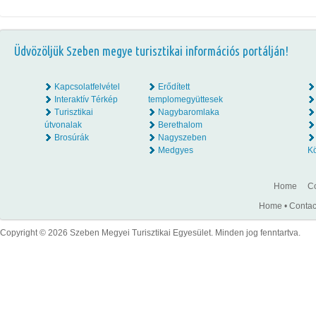
Üdvözöljük Szeben megye turisztikai információs portálján!
Kapcsolatfelvétel
Erődített
Interaktív Térkép
templomegyüttesek
Turisztikai
Nagybaromlaka
útvonalak
Berethalom
Brosúrák
Nagyszeben
Medgyes
K
Home
Co
Home
•
Contac
Copyright © 2026 Szeben Megyei Turisztikai Egyesület. Minden jog fenntartva.