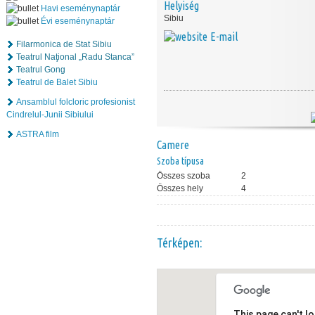
Helyiség
Havi eseménynaptár
Sibiu
Évi eseménynaptár
E-mail
Filarmonica de Stat Sibiu
Teatrul Naţional „Radu Stanca”
Teatrul Gong
Teatrul de Balet Sibiu
Ansamblul folcloric profesionist
Cindrelul-Junii Sibiului
ASTRA film
Camere
Szoba típusa
Összes szoba
2
Összes hely
4
Térképen:
This page can't l