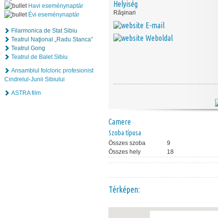
Helyiség
Havi eseménynaptár
Răşinari
Évi eseménynaptár
E-mail
Filarmonica de Stat Sibiu
Weboldal
Teatrul Naţional „Radu Stanca”
Teatrul Gong
Teatrul de Balet Sibiu
Ansamblul folcloric profesionist
Cindrelul-Junii Sibiului
ASTRA film
Camere
Szoba típusa
Összes szoba
9
Összes hely
18
Térképen: