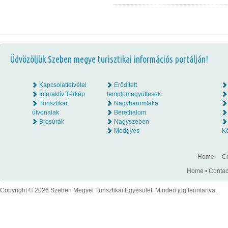
Üdvözöljük Szeben megye turisztikai információs portálján!
Kapcsolatfelvétel
Erődített
Interaktív Térkép
templomegyüttesek
Turisztikai
Nagybaromlaka
útvonalak
Berethalom
Brosúrák
Nagyszeben
Medgyes
K
Home
Co
Home
•
Contac
Copyright © 2026 Szeben Megyei Turisztikai Egyesület. Minden jog fenntartva.