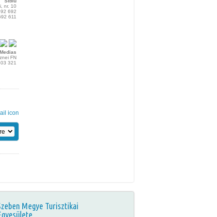
Sibiu
i, nr. 10
692 692
692 611
Medias
aznei FN
803 321
Szeben Megye Turisztikai
Egyesülete