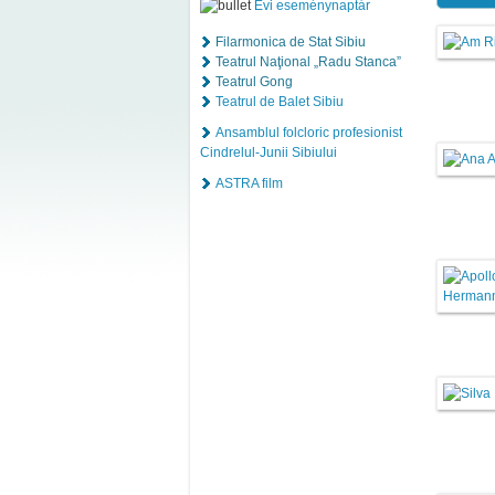
Évi eseménynaptár
Filarmonica de Stat Sibiu
Teatrul Naţional „Radu Stanca”
Teatrul Gong
Teatrul de Balet Sibiu
Ansamblul folcloric profesionist
Cindrelul-Junii Sibiului
ASTRA film