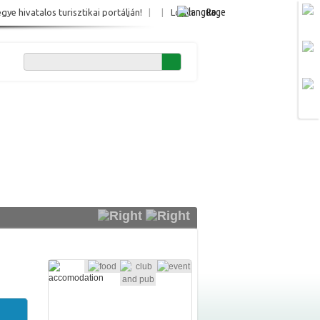
Ro
e hivatalos turisztikai portálján!
|
|
Login