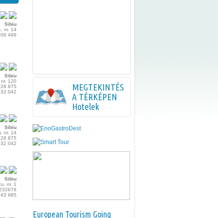
Sibiu
, nr. 14
206 499
Sibiu
 nr. 120
MEGTEKINTÉS
228 875
032 042
A TÉRKÉPEN
Hotelek
Sibiu
u, nr. 14
228 875
032 042
Sibiu
u, nr. 1
 232678
243 985
European Tourism Going