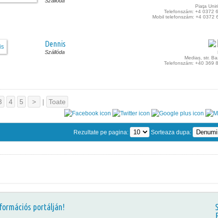
Szállóda
Piaţa Uniri
Telefonszám: +4 0372 
Mobil telefonszám: +4 0372 
Dennis
Szállóda
Mediaș, str. B
Telefonszám: +40 369 
3
4
5
>
|
Toate
Rezultate pe pagina:
Sorteaza dupa:
formációs portálján!