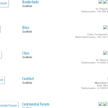
Binderbubi
Szállóda
str. Plopulu
Telefonszám: +40 369 
Bliss
Szállóda
Calea Turnișorului,
Mobil telefonszám: +40 744 
Class
Szállóda
str. Rahova
Telefonszám: +4 0269 
Comfort
Szállóda
Miercurea S
Baile Mie
Telefonszám: +4 0269 
Continental Forum