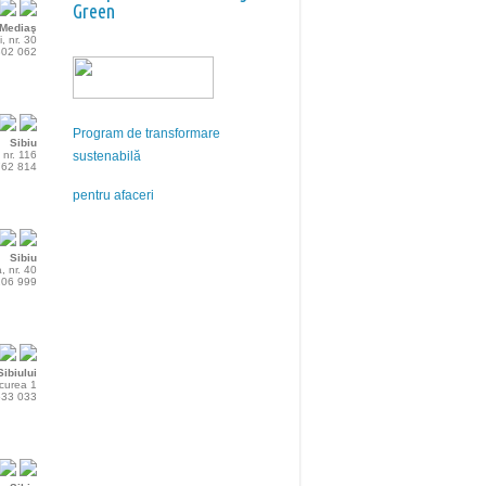
Green
Mediaş
i, nr. 30
802 062
Program de transformare
Sibiu
 nr. 116
sustenabilă
762 814
pentru afaceri
Sibiu
, nr. 40
206 999
ibiului
rcurea 1
533 033