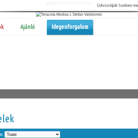
Üdvözöljük Szeben megy
ók
Ajánló
Idegenforgalom
elek
te: