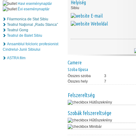
Helyiség
Havi eseménynaptár
Sibiu
Évi eseménynaptár
E-mail
Filarmonica de Stat Sibiu
Weboldal
Teatrul Naţional „Radu Stanca”
Teatrul Gong
Teatrul de Balet Sibiu
Ansamblul folcloric profesionist
Cindrelul-Junii Sibiului
ASTRA film
Camere
Szoba típusa
Összes szoba
3
Összes hely
7
Felszereltség
Hütőszekrény
Szobák felszereltsége
Hűtőszekrény
Minibár