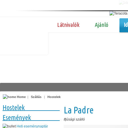
Látnivalók
Ajánló
I
Home
|
Szállás
|
Hostelek
Hostelek
La Padre
Események
Ifjúsági szálló
Heti eseménynaptár