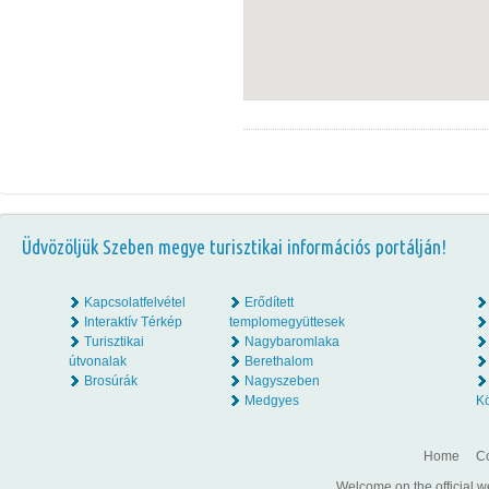
Üdvözöljük Szeben megye turisztikai információs portálján!
Kapcsolatfelvétel
Erődített
Interaktív Térkép
templomegyüttesek
Turisztikai
Nagybaromlaka
útvonalak
Berethalom
Brosúrák
Nagyszeben
Medgyes
K
Home
Co
Welcome on the official w