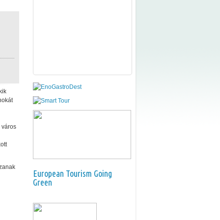
kik
nokát
a város
ott
gzanak
European Tourism Going
Green