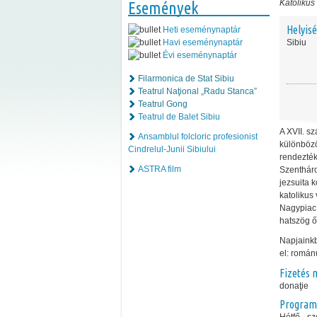
Katolikus
Események
Helyis
Heti eseménynaptár
Havi eseménynaptár
Sibiu
Évi eseménynaptár
Filarmonica de Stat Sibiu
Teatrul Naţional „Radu Stanca”
Teatrul Gong
Teatrul de Balet Sibiu
A XVII. s
Ansamblul folcloric profesionist
különböző
Cindrelul-Junii Sibiului
rendezték
ASTRA film
Szentháro
jezsuita k
katolikus
Nagypiac 
hatszög ő
Napjaink
el: román
Fizetés 
donaţie
Program