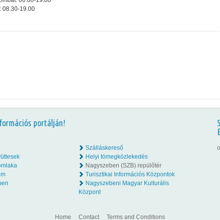
zombat: 06.00-19.00
: 08.30-19.00
formációs portálján!
Szálláskereső
o
üttesek
Helyi tömegközlekedés
omlaka
Nagyszeben (SZB) repülőtér
lom
Turisztikai Információs Központok
ben
Nagyszebeni Magyar Kulturális
Központ
Home
Contact
Terms and Conditions