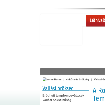
Látnival
Home
|
Kultúra és örökség
|
Vallási 
Vallási örökség
A R
Erődített templomegyüttesek
Tem
Vallási sokszínűség