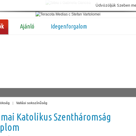
Üdvözöljük Szeben megy
ók
Ajánló
Idegenforgalom
örökség
|
Vallási sokszínűség
omai Katolikus Szentháromság
plom