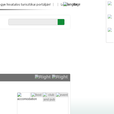
Ro
e hivatalos turisztikai portálján!
|
|
Login