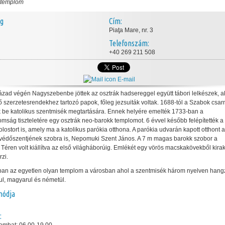
 templom
ég
Cím:
Piaţa Mare, nr. 3
Telefonszám:
+40 269 211 508
E-mail
zázad végén Nagyszebenbe jöttek az osztrák hadsereggel együtt tábori lelkészek, a
 szerzetesrendekhez tartozó papok, főleg jezsuiták voltak. 1688-tól a Szabok csar
 be katolikus szentmisék megtartására. Ennek helyére emelték 1733-ban a
mság tiszteletére egy osztrák neo-barokk templomot. 6 évvel később felépítették a
olostort is, amely ma a katolikus parókia otthona. A parókia udvarán kapott otthont 
 védőszentjének szobra is, Nepomuki Szent János. A 7 m magas barokk szobor a
Téren volt kiállítva az első világháborúig. Emlékét egy vörös macskakövekből kirak
rzi.
ban az egyetlen olyan templom a városban ahol a szentmisék három nyelven han
ul, magyarul és németül.
módja
: