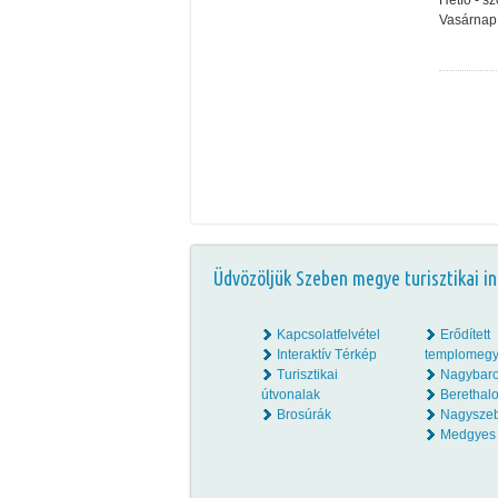
Hétfő - s
Vasárnap
Üdvözöljük Szeben megye turisztikai in
Kapcsolatfelvétel
Erődített
Interaktív Térkép
templomegy
Turisztikai
Nagybar
útvonalak
Beretha
Brosúrák
Nagysze
Medgyes