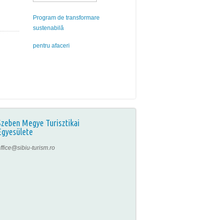
Program de transformare
sustenabilă
pentru afaceri
Szeben Megye Turisztikai
Egyesülete
ffice@sibiu-turism.ro