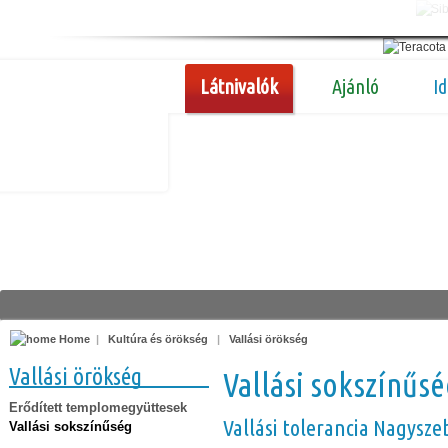
Látnivalók
Ajánló
I
Home
|
Kultúra és örökség
|
Vallási örökség
Vallási örökség
Vallási sokszínűs
Erődített templomegyüttesek
Vallási tolerancia Nagysz
Vallási sokszínűség