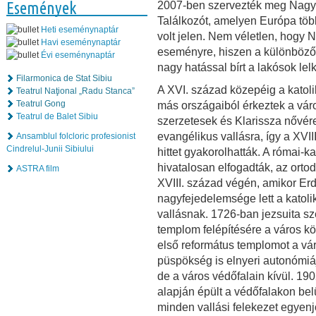
Események
2007-ben szervezték meg Nagy
Találkozót, amelyen Európa töb
Heti eseménynaptár
volt jelen. Nem véletlen, hogy N
Havi eseménynaptár
eseményre, hiszen a különböző
Évi eseménynaptár
nagy hatással bírt a lakósok lelk
Filarmonica de Stat Sibiu
A XVI. század közepéig a katoli
Teatrul Naţional „Radu Stanca”
Teatrul Gong
más országaiból érkeztek a vá
Teatrul de Balet Sibiu
szerzetesek és Klarissza nővér
evangélikus vallásra, így a XVII
Ansamblul folcloric profesionist
Cindrelul-Junii Sibiului
hittet gyakorolhatták. A római-ka
hivatalosan elfogadták, az orto
ASTRA film
XVIII. század végén, amikor Er
nagyfejedelemsége lett a katolik
vallásnak. 1726-ban jezsuita s
templom felépítésére a város kö
első református templomot a vá
püspökség is elnyeri autonómiá
de a város védőfalain kívül. 190
alapján épült a védőfalakon be
minden vallási felekezet egye