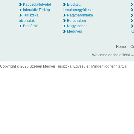
Kapcsolatfelvétel
Erődített
Interaktív Térkép
templomegyüttesek
Turisztikai
Nagybaromlaka
útvonalak
Berethalom
Brosúrák
Nagyszeben
Medgyes
K
Home
Co
Welcome on the official w
Copyright © 2026 Szeben Megyei Turisztikai Egyesület. Minden jog fenntartva.