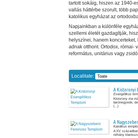
tartott sokáig, hiszen az 1940
vallás háttérbe szorult, több pa
katolikus egyházat az ortodoxba
Napjainkban a különféle egyház
szellemi életét gazdagítják, hi
helyszínei, hanem koncerteket, 
adnak otthont. Ortodox, római- 
református, unitárius vagy zsidó
Localitate:
A Kistoronyi
Evangélikus te
Kistorony ma m
lakónegyede, de
(...)
A Nagyszebe
Katolikus templ
A XV. századba
néhány klarissza,