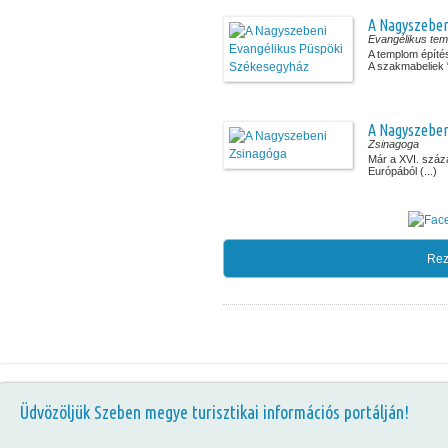
A Nagyszeben
Evangélikus te
A templom építés
A szakmabeliek “
A Nagyszeben
Zsinagoga
Már a XVI. száz
Európából (...)
Rez
Üdvözöljük Szeben megye turisztikai információs portálján!