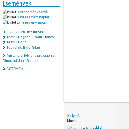
Események
Heti eseménynaptár
Havi eseménynaptár
Évi eseménynaptár
Filarmonica de Stat Sibiu
Teatrul Naţional „Radu Stanca”
Teatrul Gong
Teatrul de Balet Sibiu
Ansamblul folcloric profesionist
Cindrelul-Junii Sibiului
ASTRA film
Helyiség
Movile
Weboldal