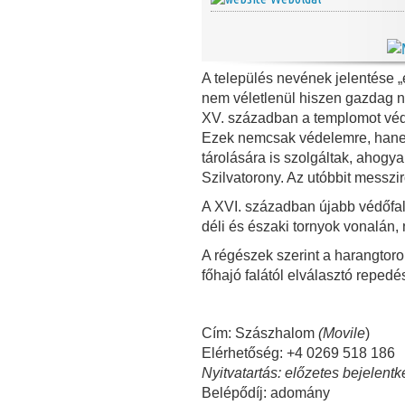
A település nevének jelentése „
nem véletlenül hiszen gazdag nö
XV. században a templomot védő
Ezek nemcsak védelemre, hanem
tárolására is szolgáltak, ahogya
Szilvatorony. Az utóbbit messzirő
A XVI. században újabb védőfal
déli és északi tornyok vonalán,
A régészek szerint a harangtor
főhajó falától elválasztó repedés
Cím: Szászhalom
(Movile
)
Elérhetőség: +4 0269 518 186
Nyitvatartás: előzetes bejelent
Belépődíj: adomány