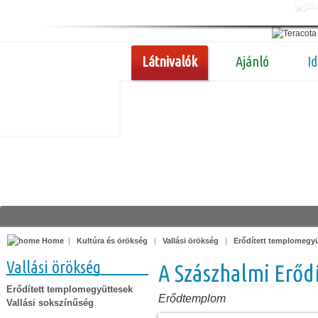
Látnivalók
Ajánló
I
Home
|
Kultúra és örökség
|
Vallási örökség
|
Erődített templomegy
Vallási örökség
A Szászhalmi Erő
Erődített templomegyüttesek
Erődtemplom
Vallási sokszínűség