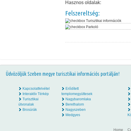
Hasznos oldalak:
Felszereltség:
Turisztikai információk
Parkoló
Üdvözöljük Szeben megye turisztikai információs portálján!
Kapcsolatfelvétel
Erődített
Interaktív Térkép
templomegyüttesek
Turisztikai
Nagybaromlaka
útvonalak
Berethalom
Brosúrák
Nagyszeben
Medgyes
K
Home
Co