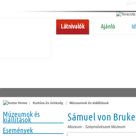
Látnivalók
Ajánló
I
Home
|
Kultúra és örökség
|
Múzeumok és kiállítások
Múzeumok és
Sámuel von Bruk
kiállítások
Múzeum
-
Szépművészeti Múzeum
Események