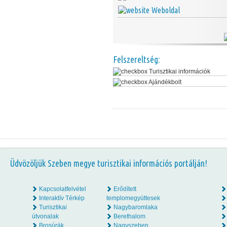
Weboldal
Felszereltség:
Turisztikai információk
Ajándékbolt
Üdvözöljük Szeben megye turisztikai információs portálján!
Kapcsolatfelvétel
Erődített
Interaktív Térkép
templomegyüttesek
Turisztikai
Nagybaromlaka
útvonalak
Berethalom
Brosúrák
Nagyszeben