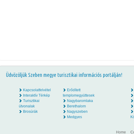
Üdvözöljük Szeben megye turisztikai információs portálján!
Kapcsolatfelvétel
Erődített
Interaktív Térkép
templomegyüttesek
Turisztikai
Nagybaromlaka
útvonalak
Berethalom
Brosúrák
Nagyszeben
Medgyes
K
Home
Co