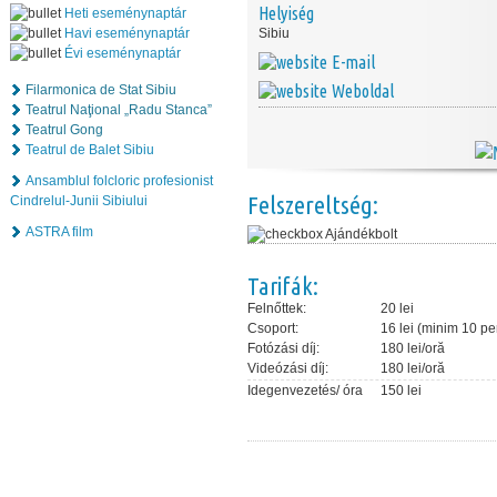
Helyiség
Heti eseménynaptár
Havi eseménynaptár
Sibiu
Évi eseménynaptár
E-mail
Weboldal
Filarmonica de Stat Sibiu
Teatrul Naţional „Radu Stanca”
Teatrul Gong
Teatrul de Balet Sibiu
Ansamblul folcloric profesionist
Felszereltség:
Cindrelul-Junii Sibiului
ASTRA film
Ajándékbolt
Tarifák:
Felnőttek:
20 lei
Csoport:
16 lei (minim 10 p
Fotózási díj:
180 lei/oră
Videózási díj:
180 lei/oră
Idegenvezetés/ óra
150 lei