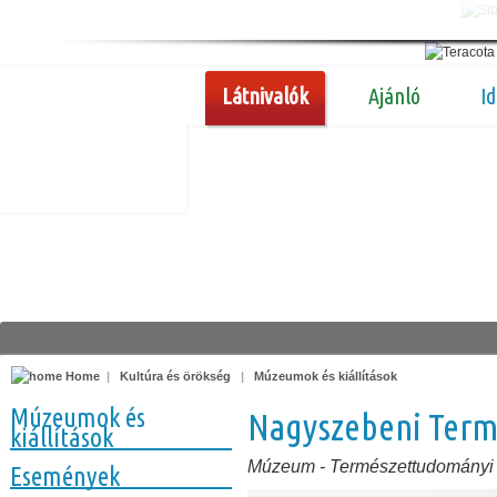
Látnivalók
Ajánló
I
Home
|
Kultúra és örökség
|
Múzeumok és kiállítások
Múzeumok és
Nagyszebeni Ter
kiállítások
Múzeum
-
Természettudomány
Események